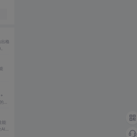
输出格
)。
能
+
的最
性能
AI部