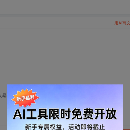
用AI写
夜暴富 ，一夜暴富的神话没了