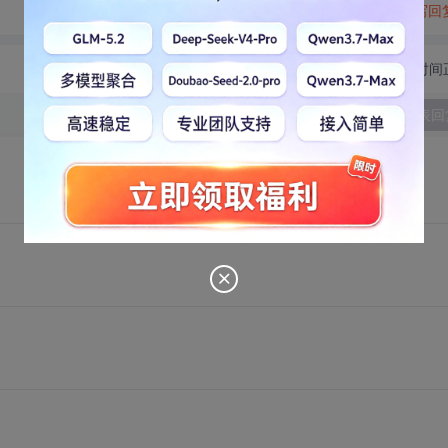
转发到动态
举报
写回
切换为时间
发表回