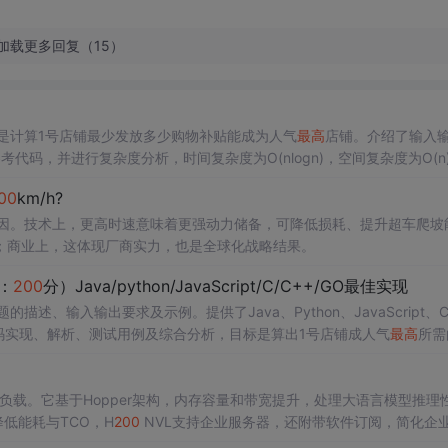
加载更多回复（15）
是计算1号店铺最少发放多少购物补贴能成为人气
最高
店铺。介绍了输入
参考代码，并进行复杂度分析，时间复杂度为O(nlogn)，空间复杂度为O(n
00
km/h?
的原因。技术上，更高时速意味着更强动力储备，可降低损耗、提升超车爬坡
；商业上，这体现厂商实力，也是全球化战略结果。
：
200
分）Java/python/JavaScript/C/C++/GO最佳实现
描述、输入输出要求及示例。提供了Java、Python、JavaScript、C
码实现、解析、测试用例及综合分析，目标是算出1号店铺成人气
最高
所需
计算工作负载。它基于Hopper架构，内存容量和带宽提升，处理大语言模型推理
降低能耗与TCO，H
200
NVL支持企业服务器，还附带软件订阅，简化企业