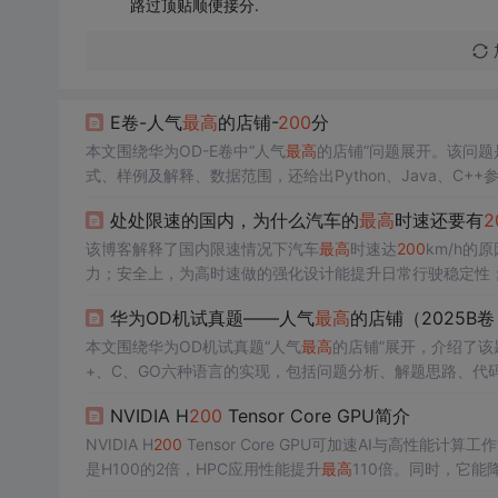
路过顶贴顺便接分.
E卷-人气
最高
的店铺-
200
分
本文围绕华为OD-E卷中“人气
最高
的店铺”问题展开。该问题
式、样例及解释、数据范围，还给出Python、Java、C++
处处限速的国内，为什么汽车的
最高
时速还要有
2
该博客解释了国内限速情况下汽车
最高
时速达
200
km/h
力；安全上，为高时速做的强化设计能提升日常行驶稳定性
华为OD机试真题——人气
最高
的店铺（2025B卷
本文围绕华为OD机试真题“人气
最高
的店铺”展开，介绍了该题的
+、C、GO六种语言的实现，包括问题分析、解题思路、代
少补贴。
NVIDIA H
200
Tensor Core GPU简介
NVIDIA H
200
Tensor Core GPU可加速AI与高性能
是H100的2倍，HPC应用性能提升
最高
110倍。同时，它能
署。