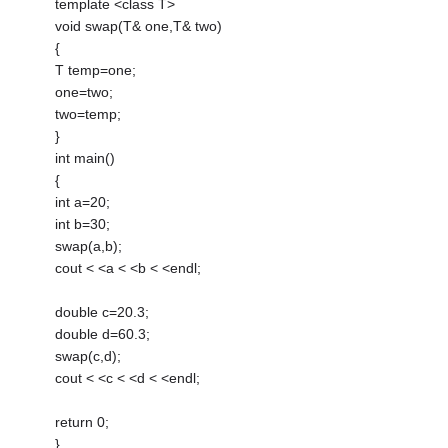
template <class T>
void swap(T& one,T& two)
{
T temp=one;
one=two;
two=temp;
}
int main()
{
int a=20;
int b=30;
swap(a,b);
cout < <a < <b < <endl;
double c=20.3;
double d=60.3;
swap(c,d);
cout < <c < <d < <endl;
return 0;
}