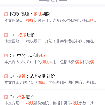
——到底了——
探索C嘎嘎：
模版
初阶
本文围绕C++
模版
初阶展开，先介绍泛型编程，指出
模版
是其基础。接着详细讲解函数
模版
，包括概念、格式、原
理、实例化（隐式和显示）及匹配原则。最后介绍类
模版
C++
模版
进阶
的定义格式和实例化方法，强调
模版
是C++重要内容，为
后续学习打基础。
本文围绕C++模板展开，介绍了非类型模板参数，如在定
义静态栈和array类中的运用；typename的使用，用于在未
实例化的
模版
中取类；
模版
的特化，包括函数
模版
特化、
C++中的new和
模版
类
模版
特化和偏特化；还提及
模版
的分离编译问题及解决
方法。
本文深入探讨C++中的
模版
应用，包括函数
模版
和类
模版
的使用，以及new和delete操作符与malloc/free的区别。通过
实例演示如何高效利用
模版
减少代码量，并解析new/delete
C++
模版
：从基础到进阶
在内存管理中的角色。
本文详细介绍了C++
模版
，包括基础和进阶内容。基础部
分涵盖函数
模版
、类
模版
、
模版
特化和
模版
元编程等概
念；进阶部分探讨了
模版
偏特化，还指出使用
模版
时需注
C++
模版
进阶
意参数推导、代码膨胀和定义位置等问题，助于编写灵活
高效代码。
本文介绍C++
模版
进阶知识，包括非类型
模版
参数，其可