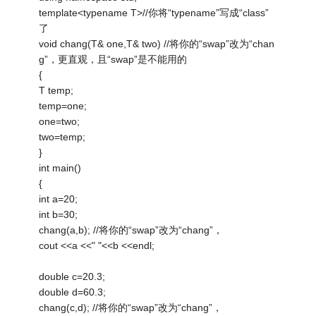
template<typename T>//你将“typename”写成“class”
了
void chang(T& one,T& two) //将你的“swap”改为“chan
g”，更直观，且“swap”是不能用的
{
T temp;
temp=one;
one=two;
two=temp;
}
int main()
{
int a=20;
int b=30;
chang(a,b); //将你的“swap”改为“chang”，
cout <<a <<" "<<b <<endl;
double c=20.3;
double d=60.3;
chang(c,d); //将你的“swap”改为“chang”，