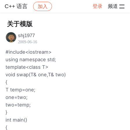
C++ 语言
登录
频道
加入
帖子详情
社区
C++ 语言
关于模版
shj1977
2009-06-16
#include<iostream>
using namespace std;
template<class T>
void swap(T& one,T& two)
{
T temp=one;
one=two;
two=temp;
}
int main()
{