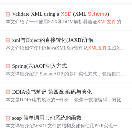
Validate XML using a
XSD
(XML
Schema
)
本文介绍了一种使用SAX和DOM解析器验证
XML文件
的方
法，并通过外部
XSD
进行
校验
。示例展示了如何确保
XML
文件
遵循指定的
XSD
模式，包括错误处理策略。
xml与Object的直接转化(JAXB)详解
本文介绍如何使用AltovaXMLSpy软件从
XML文件
生成
XS
D
文件，并进一步利用JAXB工具将
XSD
文件转换为JavaBe
an实体类。详细步骤包括创建XML文档、生成
XSD
文件以
Spring(六)AOP切入方式
及使用命令行工具xjc生成Java类。
本文详细介绍了 Spring AOP 的多种实现方式，包括接口切
入、注解方式及
Schema
方式，并展示了如何通过不同方
式定义前置、后置、异常和环绕增强。
DDIA读书笔记 第四章 编码与演化
本文是DDIA读书笔记的一部分，聚焦于数据编码，对比了
语言内置编码、XML/JSON/CVS与二进制编码的优缺点。
重点讨论了二进制编码的JSON二进制格式（如MessagePac
soap 简单调用其他系统的函数
k、Thrift、protobuf）、XML二进制格式（如EXI）以及Avr
o的特性，强调了编码
中
的兼容性问题和模式演进策略。
本文详细介绍WSDL文件的结构及如何使用PHP实现一个
简单的Web服务。从定义数据类型、消息、端口类型到绑