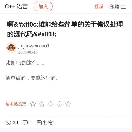
C++ 语言
登录
频道
加入
帖子详情
社区
C++ 语言
啊&#xff0c;谁能给些简单的关于错误处理
的源代码&#xff1f;
jinjunweiruan1
2009-06-16
比如try的这个。。
简单点的，要能运行的。
给本帖投票
39
1
打赏