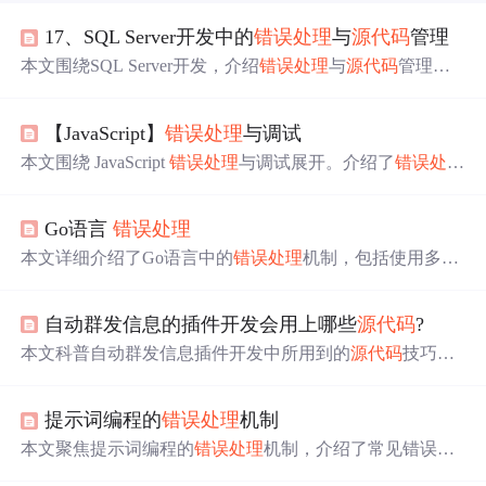
17、SQL Server开发中的
错误处理
与
源代码
管理
本文围绕SQL Server开发，介绍
错误处理
与
源代码
管理。
错误处理
涉及XACT_ABORT和RAISERROR语句；
源代码
管理使用Visual SourceSafe，涵盖创建用户、添加数据库、
【JavaScript】
错误处理
与调试
签出签入存储过程等操作，还介绍了历史记录查看和标签
设置功能，最后给出开发建议。
本文围绕 JavaScript
错误处理
与调试展开。介绍了
错误处理
基础，包括多种错误类型及 try…catch 语句；阐述错误抛
出、自定义错误、异步
错误处理
方法；讲解控制台调试和
Go语言
错误处理
断点调试技术；分析常见错误模式，给出最佳实践；还提
及生产环境的全局
错误处理
及常用错误监控工具。
本文详细介绍了Go语言中的
错误处理
机制，包括使用多值
返回检查错误、自定义错误类型和创建错误。此外，还讲
解了如何通过panic和recover进行宕机处理和恢复，以及在
自动群发信息的插件开发会用上哪些
源代码
?
实际编程中如何安全地使用
错误处理
。最后，展示了error
接口的应用和
错误处理
的最佳实践。
本文科普自动群发信息插件开发中所用到的
源代码
技巧，
包括监听用户输入、获取消息内容、构建消息格式、发送
消息及
错误处理
。
提示词编程的
错误处理
机制
本文聚焦提示词编程的
错误处理
机制，介绍了常见错误类
型，阐述错误检测、报告和恢复的算法原理，给出Python