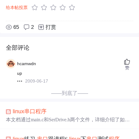
给本帖投票
65
2
打赏
全部评论
hcamwdn
赞
up
2009-06-17
——到底了——
linux
串口
程序
本文档通过main.c和SerDrive.h两个文件，详细介绍了如何
在
Linux
环境下编写
串口
通信
程序
，涵盖了
串口
配置、数据
读写等关键步骤，为进行嵌入式系统或设备间通信提供了
linux
练习
串口
跟进程6,
linux
下
串口
测试
程序