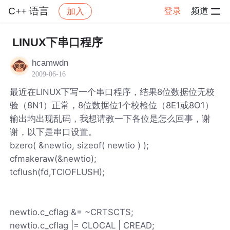
C++ 语言
登录
频道
加入
帖子详情
社区
C++ 语言
LINUX下串口程序
hcamwdn
2009-06-16
最近在LINUX下写一个串口程序，结果8位数据位无校
验（8N1）正常，8位数据位1个校检位（8E1或8O1）
输出均出现乱码，我想请教一下各位是怎么回事，谢
谢，以下是串口设置。
bzero( &newtio, sizeof( newtio ) );
cfmakeraw(&newtio);
tcflush(fd,TCIOFLUSH);
newtio.c_cflag &= ~CRTSCTS;
newtio.c_cflag |= CLOCAL | CREAD;