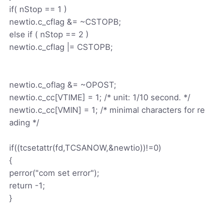
if( nStop == 1 )
newtio.c_cflag &= ~CSTOPB;
else if ( nStop == 2 )
newtio.c_cflag |= CSTOPB;
newtio.c_oflag &= ~OPOST;
newtio.c_cc[VTIME] = 1; /* unit: 1/10 second. */
newtio.c_cc[VMIN] = 1; /* minimal characters for re
ading */
if((tcsetattr(fd,TCSANOW,&newtio))!=0)
{
perror("com set error");
return -1;
}