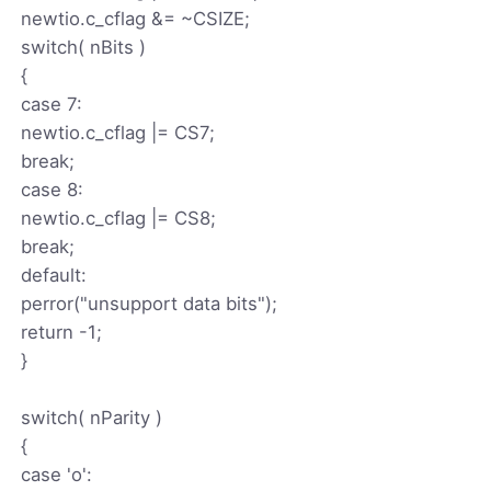
newtio.c_cflag &= ~CSIZE;
switch( nBits )
{
case 7:
newtio.c_cflag |= CS7;
break;
case 8:
newtio.c_cflag |= CS8;
break;
default:
perror("unsupport data bits");
return -1;
}
switch( nParity )
{
case 'o':