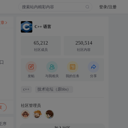
登录/注册
文章
C++ 语言
65,212
250,514
社区成员
社区内容
口
发帖
与我相关
我的任务
分享
c++
技术论坛（原bbs）
社区管理员
复
正序
加入社区