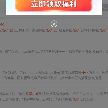
发表回
小化
险
最小化
的三种形式：期望风险
最小化
、经验风险
最小化
和结构风险
最小
终态和非终态，以及等价状态的判断标准——一致性条件和蔓延性条件。
例代码展示了调用state函数或iconify函数实现窗口
最小化
的方法。还
状态设置上的差异，同时提到完全用代码控制窗口复杂操作可能涉及焦点问题。
的基本方法，核心是
最小化
训练数据风险选参数。介绍了其定义、过程及
保证全局最优、对噪声敏感，还对比了与结构风险
最小化
的差异。