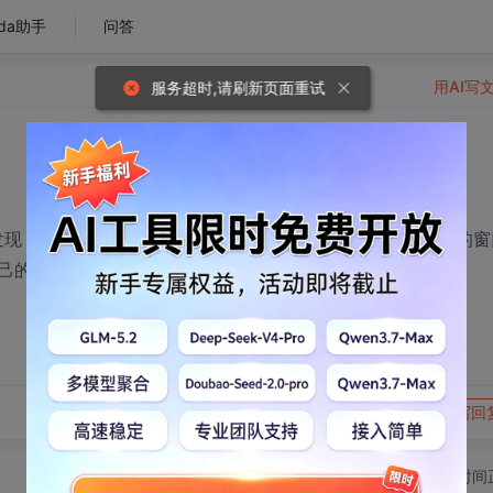
da助手
问答
用AI写
服务超时,请刷新页面重试
现，不论我开别的什么窗口覆盖在我的窗口1之上 比如360的窗
己的窗口1也跟着最小化了。。
转发到动态
举报
写回
切换为时间