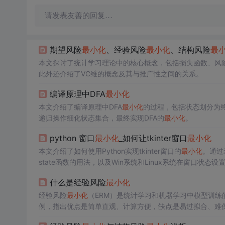
请发表友善的回复…
期望风险
最小化
、经验风险
最小化
、结构风险
最
本文探讨了统计学习理论中的核心概念，包括损失函数、风
此外还介绍了VC维的概念及其与推广性之间的关系。
编译原理中DFA
最小化
本文介绍了编译原理中DFA
最小化
的过程，包括状态划分为
递归操作细化状态集合，最终实现DFA的
最小化
。
python 窗口
最小化
_如何让tkinter窗口
最小化
本文介绍了如何使用Python实现tkinter窗口的
最小化
。通过示
state函数的用法，以及Win系统和Linux系统在窗口
什么是经验风险
最小化
经验风险
最小化
（ERM）是统计学习和机器学习中模型训练
例，指出优点是简单直观、计算方便，缺点是易过拟合、难