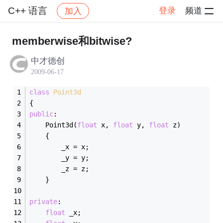
C++ 语言
登录
频道
加入
帖子详情
社区
C++ 语言
memberwise和bitwise?
中才德创
2009-06-17
class
Point3d
{
public
:
	Point3d(
float
 x, 
float
 y, 
float
 z)
	{
		_x = x;
		_y = y;
		_z = z;
	}
private
:
float
 _x;