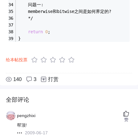
	问题一:
	memberwise和bitwise之间是如何界定的?
	*/
return
0
;
}
给本帖投票
140
3
打赏
全部评论
pengzhixi
赞
帮顶!
2009-06-17