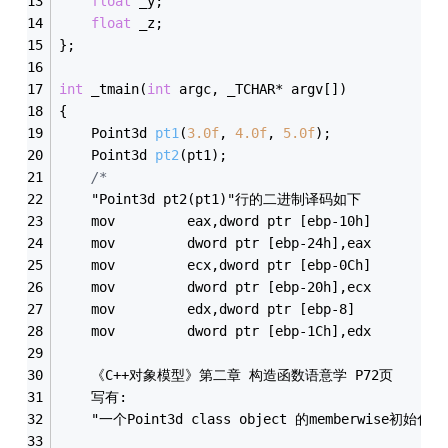
float
 _y;
float
 _z;
};
int
 _tmain(
int
 argc, _TCHAR* argv[])
{
Point3d 
pt1
(
3.0f
, 
4.0f
, 
5.0f
)
;
Point3d 
pt2
(pt1)
;
/*
	"Point3d pt2(pt1)"行的二进制译码如下
	mov         eax,dword ptr [ebp-10h] 
	mov         dword ptr [ebp-24h],eax 
	mov         ecx,dword ptr [ebp-0Ch] 
	mov         dword ptr [ebp-20h],ecx 
	mov         edx,dword ptr [ebp-8] 
	mov         dword ptr [ebp-1Ch],edx 
	《C++对象模型》第二章 构造函数语意学 P72页
	写有:
	"一个Point3d class object 的memberwise初始化