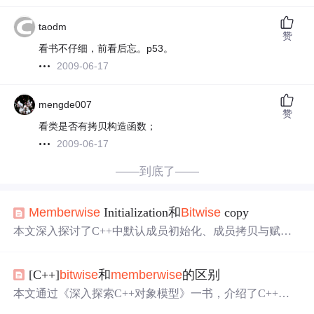
taodm
赞
看书不仔细，前看后忘。p53。
2009-06-17
mengde007
赞
看类是否有拷贝构造函数；
2009-06-17
——到底了——
Member
wise
Initialization和
Bit
wise
copy
本文深入探讨了C++中默认成员初始化、成员拷贝与赋值
的机制，解释了它们如何在对象创建与赋值时发挥作用，
特别关注了在类中存在成员类对象、虚函数与虚基类时的
[C++]
bit
wise
和
member
wise
的区别
特殊处理。通过分析编译器选择的
bit
wise
与
member
wise
操作方式，揭示了C++对象模型的核心逻辑。
本文通过《深入探索C++对象模型》一书，介绍了C++中
的浅拷贝和深拷贝概念。通过一个具体的类实例，对比了