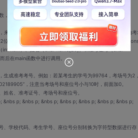
数，为考生生成准考证号，并显示生成的考生信息。
，来编排考生的准考证号。已知准考证号（字符串）依次由由考
位）、座位号（2位）共8位组成，其中学校代码已给定（cons
nt num）、姓名（char name[20]）和准考证号（char
，而后在main函数中进行调用。
，生成准考考号。例如：若某考生的学号为99764，考场号为2
2189905”，注意当考场号和座位号小与10时，前面加0。
号、姓名、准考证号、考场号和座位号。
 &nbs p; &nbs p; &nbs p; &nbs p; &nbs p; &nbs p;
场号、学校代码、考生学号、座位号分别转换为字符型数据进行存