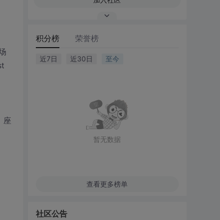
积分榜
荣誉榜
场
近7日
近30日
至今
t
，座
暂无数据
查看更多榜单
社区公告