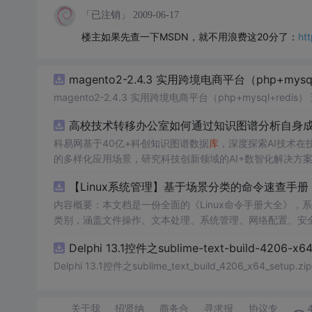
「已注销」
2009-06-17
楼主如果先查一下MSDN，就不用浪费这20分了：
ht
magento2-2.4.3 实用跨境电商平台（php+mysql
magento2-2.4.3 实用跨境电商平台（php+m
高校技术转移办公室如何通过知识图谱分析自身成果
科易网基于40亿+科创知识图谱数据
库
，深度探索AI技术
的多样化应用场景，研究科技创新领域的AI+数智化解决方
【Linux系统管理】基于场景分类的命令速查
内容概要：本文档是一份全面的《Linux命令手册大全》，系
类别，涵盖文件操作、文本处理、系统管理、网络配置、安
法示例，并标注权限要求（如root或普通用户）、发行版
Delphi 13.1控件之sublime-text-build-4206-x64
故障排查流程和高危命令警示，帮助用户高效、安全地使用Linux系统。; 适合人群：具备基本Linux使用经验的
支持人员，尤其适合工作1-3年需提升实操能力的技术人员；也适合作为资深用户
Delphi 13.1控件之sublime_text_build_4206_x64_setup.zip
各类Linux命令的标准用法；②解决实际工作中遇到的系
效率；④规避高危操作风险，规范生产环境操作行为。; 阅读建议：此资源以实用为导向，建议结合具体工作场景查阅，优先掌握高频命
关于我
招贤纳
商务合
寻求报
协议专
令及其组合用法，同时注意区分发行版差异和权限约束。初