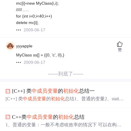
mc[i]=new MyClass(i,i);
/////......
for (int i=0;i<40;i++)
delete mc[i];
2009-06-17
yyyapple
赞
MyClass ss[] = {
{0, 'c', 0},}
2009-06-17
——到底了——
[C++] 类
中
成员变量
的
初始化
总结一
[C++] 类
中
成员变量
的
初始化
总结1、普通的变量2、static
静态变量3、const 常量变量4、Reference 引用型变量5、con
st static integral 变量总结类
中
的static成员函数的声明和定义
C++类
中
成员变量
的
初始化
总结
声明、定义、
初始化
三个概念的不同： 声明：指定变量的
名字和类型，可以多次声明。 定义：为该
成员变量
分配存
1、普通的变量：一般不考虑啥效率的情况下 可以在构造
储空间，有且仅有一个定义。
初始化
：为该
成员变量
赋初
函数
中
进行赋值。考虑一下效率的可以再构造函数的
初始