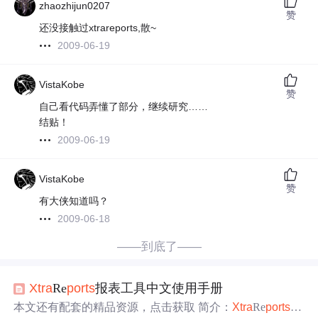
zhaozhijun0207
赞
还没接触过xtrareports,散~
2009-06-19
VistaKobe
赞
自己看代码弄懂了部分，继续研究……
结贴！
2009-06-19
VistaKobe
赞
有大侠知道吗？
2009-06-18
——到底了——
Xtra
Re
ports
报表工具中文使用手册
本文还有配套的精品资源，点击获取 简介：
Xtra
Re
ports
是