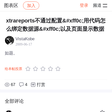
图表区
登录
频道
加入
帖子详情
社区
图表区
xtrareports不通过配置&#xff0c;用代码怎
么绑定数据源&#xff0c;以及页面显示数据
VistaKobe
2009-06-17
如题。
给本帖投票
67
4
打赏
全部评论