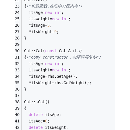
{
/*构造函数,在堆中分配内存*/
  itsAge=
new
int
; 
  itsWeight=
new
int
; 
  *itsAge=
5
; 
  *itsWeight=
9
; 
} 
Cat::Cat(
const
 Cat & rhs) 
{
/*copy constructor，实现深层复制*/
  itsAge=
new
int
; 
  itsWeight=
new
int
; 
  *itsAge=rhs.GetAge(); 
  *itsWeight=rhs.GetWeight(); 
} 
Cat::~Cat() 
{ 
delete
 itsAge; 
  itsAge=
0
; 
delete
 itsWeight; 