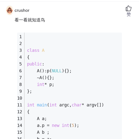
crushor
赞
看一看就知道鸟
class
A
{
public
:
    A():p(
NULL
){};
    ~A(){};
int
* p;
};
int
main
(
int
 argc,
char
* argv[])
{
    A a;
    a.p = 
new
int
(
5
);
    A b ;