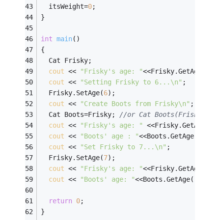
  itsWeight=
0
; 
} 
int
main
()
{ 
  Cat Frisky; 
cout
 << 
"Frisky's age: "
<<Frisky.GetAge()<<
cout
 << 
"Setting Frisky to 6...\n"
; 
  Frisky.SetAge(
6
); 
cout
 << 
"Create Boots from Frisky\n"
; 
  Cat Boots=Frisky; 
//or Cat Boots(Frisky); 
cout
 << 
"Frisky's age: "
 <<Frisky.GetAge()<
cout
 << 
"Boots' age : "
<<Boots.GetAge()<<
en
cout
 << 
"Set Frisky to 7...\n"
; 
  Frisky.SetAge(
7
); 
cout
 << 
"Frisky's age: "
<<Frisky.GetAge()<<
cout
 << 
"Boots' age: "
<<Boots.GetAge()<<
end
return
0
; 
} 