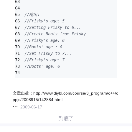
//输出: 
//Frisky's age: 5 
//Setting Frisky to 6... 
//Create Boots from Frisky 
//Frisky's age: 6 
//Boots' age : 6 
//Set Frisky to 7... 
//Frisky's age: 7 
//Boots' age: 6 
文章出处：http://www.diybl.com/course/3_program/c++/c
ppjs/2008915/142884.html
2009-06-17
——到底了——