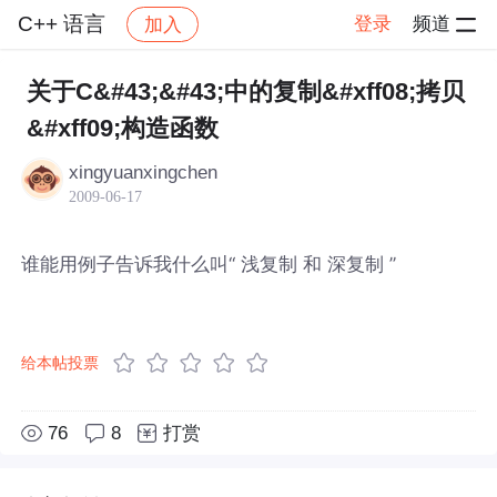
C++ 语言
登录
频道
加入
帖子详情
社区
C++ 语言
关于C&#43;&#43;中的复制&#xff08;拷贝
&#xff09;构造函数
xingyuanxingchen
2009-06-17
谁能用例子告诉我什么叫“ 浅复制 和 深复制 ”
给本帖投票
76
8
打赏