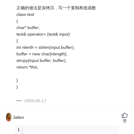
正确的做法是深拷贝，写一个复制构造函数
class test
{
char* buffer;
test& operator= (test& input)
{
int nlenth = strlen(input.buffer);
buffer = new char[nlength];
strcpy(input.buffer, buffer);
return *this;
}
}
2009-06-17
Jalien
赞