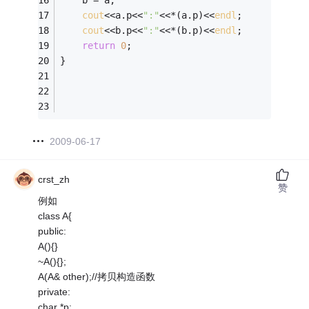
    b = a;
cout
<<a.p<<
":"
<<*(a.p)<<
endl
;
cout
<<b.p<<
":"
<<*(b.p)<<
endl
;
return
0
;
}
2009-06-17
crst_zh
赞
例如
class A{
public:
A(){}
~A(){};
A(A& other);//拷贝构造函数
private:
char *p;