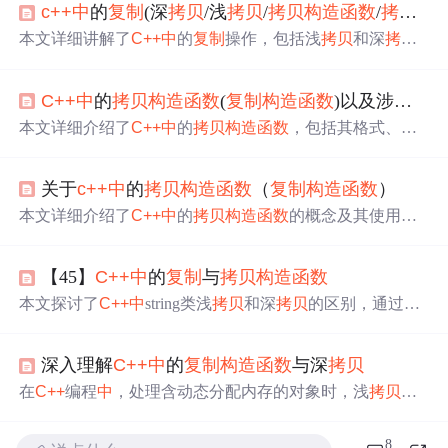
c++
中
的
复制
(深
拷贝
/浅
拷贝
/
拷贝
构造函数
/
拷贝
赋
本文详细讲解了
C++
中
的
复制
操作，包括浅
拷贝
和深
拷贝
的区别，以及
拷贝
构造函数
、
拷贝
赋值运算符和移动语义
在资源管理和性能优化
中
的作用。通过实例展示了如何自
C++
中
的
拷贝
构造函数
(
复制
构造函数
)以及涉及的深
定义
构造函数
以实现更安全和高效的对象
复制
。
本文详细介绍了
C++
中
的
拷贝
构造函数
，包括其格式、作
用、特性，以及浅
拷贝
和深
拷贝
的区别，特别关注了内存
管理和资源释放问题。
关于
c++
中
的
拷贝
构造函数
（
复制
构造函数
）
本文详细介绍了
C++
中
的
拷贝
构造函数
的概念及其使用场
景，包括浅
拷贝
与深
拷贝
的区别，以及如何避免不必要的
拷贝
构造函数
调用。
【45】
C++
中
的
复制
与
拷贝
构造函数
本文探讨了
C++
中
string类浅
拷贝
和深
拷贝
的区别，通过示
例展示了如何避免内存泄漏，以及何时选择深
拷贝
以确保
对象独立性。重点介绍了浅
拷贝
的不足和深
拷贝
的实现方
深入理解
C++
中
的
复制
构造函数
与深
拷贝
法。
在
C++
编程
中
，处理含动态分配内存的对象时，浅
拷贝
会
导致内存泄漏等问题。为解决此问题，需实现深
拷贝
，即
通过自定义
复制
构造函数
创建独立内存副本。深
拷贝
能避
8