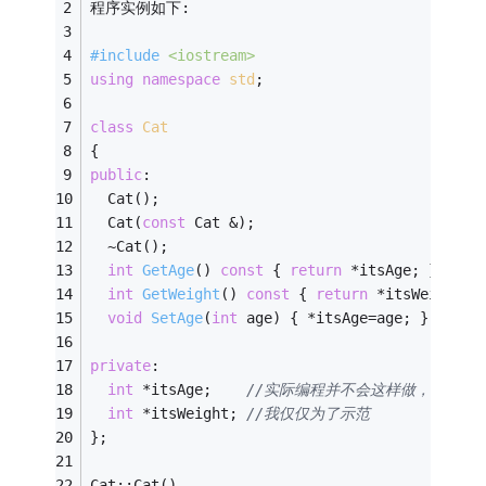
程序实例如下:
#
include
<iostream>
using
namespace
std
; 
class
Cat
{ 
public
: 
  Cat(); 
  Cat(
const
 Cat &); 
  ~Cat(); 
int
GetAge
()
const
{ 
return
 *itsAge; } 
int
GetWeight
()
const
{ 
return
 *itsWeight; 
void
SetAge
(
int
 age)
{ *itsAge=age; } 
private
: 
int
 *itsAge;    
//实际编程并不会这样做， 
int
 *itsWeight; 
//我仅仅为了示范 
}; 
Cat::Cat() 