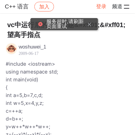
C++ 语言
登录
频道
加入
帖子详情
社区
C++ 语言
服务超时,请刷新
vc中运行后的一个问题&#xff01;&#xff01;
页面重试
望高手指点
woshuwei_1
2009-06-17
#include <iostream>
using namespace std;
int main(void)
{
int a=5,b=7,c,d;
int w=5,x=4,y,z;
c=++a;
d=b++;
y=w++*w++*w++;
z=(--x)*(--x)*(--x);