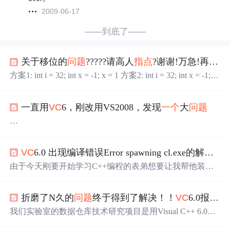
2009-06-17
——到底了——
关于移位的
问题
?????请高人
指点
?谢谢!万急!再谢!!
方案1: int i = 32; int x = -1; x = 1 方案2: int i = 32; int x = -1; x
= 1在
VC
6和
VC
7
中
,方案1的x是:0; 方案2的x是:1在C#和JA
VA
中
,方案1的x是:1; 方案2的x是:1请高人
指点
?谢谢!万急!
一直用
VC
6，刚改用VS2008，发现
一个
大
问题
再谢!!
VS2008的速度比
VC
6慢了N倍，最新电脑4G内存上，还这
么慢，
VC
6.0 出现编译错误Error spawning cl.exe的解决办法
实在不正常
用
VC
6编译，基本立刻开始了，2008非要慢吞吞的加载不
由于今天刚要开始学习C++编程的表弟想要让我帮他装个
V
知道什么东西。
C
编译器。我 给他解压包后，在他电脑里面解压完，
VC
竟
我对比了
VC
6，发觉2008的界面设计好像完全不同，用的
然编译不了，出现了Error spawning cl.exe！！！ 相信这个
类似于IE浏览器的那种技术，
折磨了N久的
问题
终于得到了解决！！
VC
6.0报错“0x5003eaed”
问题
已经是困扰过很多刚开始要学习C++编程的人很久了
速度慢的出奇，
吧。 好，进入正题： 出现这个
问题
的原因是
vc
的文件夹
我们实验室的数据仓库技术研究项目是用Visual C++ 6.0来
加载
一个
大工程，简直等的心急，让我想起N年前用赛扬
的路径没有配置正确。那么我们可以自己来配置一下。 以
写的。对于
VC
6.0，我觉得它就是比较经典，还有就是占
处理器的黑暗年代的故事。