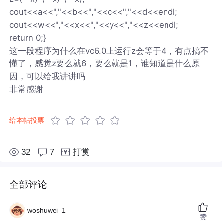
cout<<a<<","<<b<<","<<c<<","<<d<<endl;
cout<<w<<","<<x<<","<<y<<","<<z<<endl;
return 0;}
这一段程序为什么在vc6.0上运行z会等于4，有点搞不
懂了，感觉z要么就6，要么就是1，谁知道是什么原
因，可以给我讲讲吗
非常感谢
给本帖投票
32
7
打赏
全部评论
woshuwei_1
赞