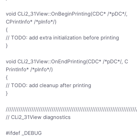
void CLi2_31View::OnBeginPrinting(CDC* /*pDC*/,
CPrintInfo* /*pInfo*/)
{
// TODO: add extra initialization before printing
}
void CLi2_31View::OnEndPrinting(CDC* /*pDC*/, C
PrintInfo* /*pInfo*/)
{
// TODO: add cleanup after printing
}
///////////////////////////////////////////////////////////////////////
// CLi2_31View diagnostics
#ifdef _DEBUG