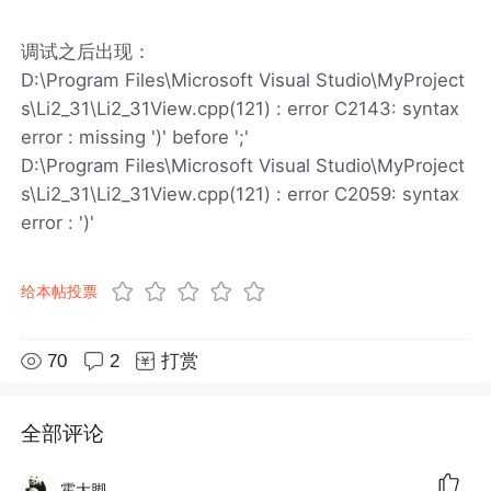
调试之后出现：
D:\Program Files\Microsoft Visual Studio\MyProject
s\Li2_31\Li2_31View.cpp(121) : error C2143: syntax
error : missing ')' before ';'
D:\Program Files\Microsoft Visual Studio\MyProject
s\Li2_31\Li2_31View.cpp(121) : error C2059: syntax
error : ')'
给本帖投票
70
2
打赏
全部评论
霍大脚