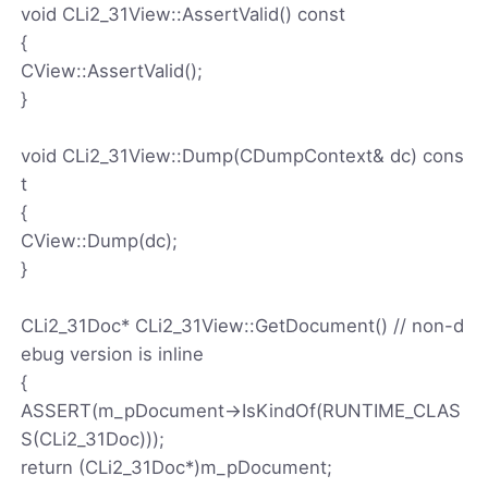
void CLi2_31View::AssertValid() const
{
CView::AssertValid();
}
void CLi2_31View::Dump(CDumpContext& dc) cons
t
{
CView::Dump(dc);
}
CLi2_31Doc* CLi2_31View::GetDocument() // non-d
ebug version is inline
{
ASSERT(m_pDocument->IsKindOf(RUNTIME_CLAS
S(CLi2_31Doc)));
return (CLi2_31Doc*)m_pDocument;