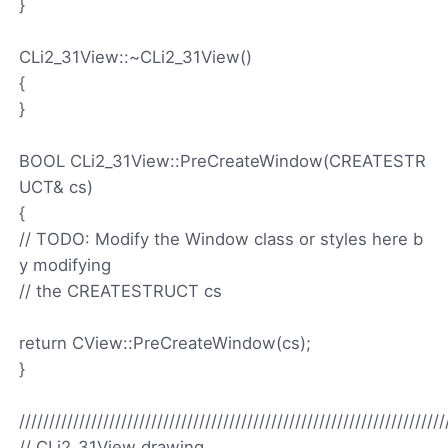
}
CLi2_31View::~CLi2_31View()
{
}
BOOL CLi2_31View::PreCreateWindow(CREATESTR
UCT& cs)
{
// TODO: Modify the Window class or styles here b
y modifying
// the CREATESTRUCT cs
return CView::PreCreateWindow(cs);
}
///////////////////////////////////////////////////////////////////////
// CLi2_31View drawing