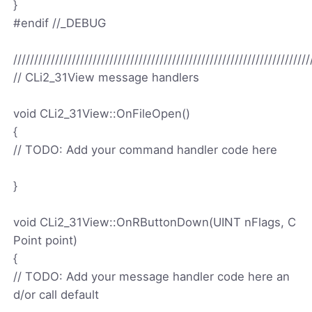
}
#endif //_DEBUG
///////////////////////////////////////////////////////////////////////
// CLi2_31View message handlers
void CLi2_31View::OnFileOpen()
{
// TODO: Add your command handler code here
}
void CLi2_31View::OnRButtonDown(UINT nFlags, C
Point point)
{
// TODO: Add your message handler code here an
d/or call default