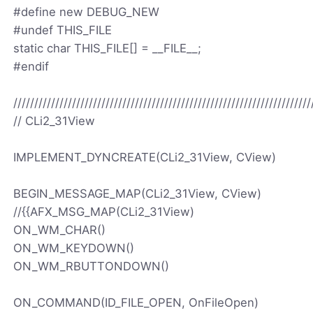
#define new DEBUG_NEW
#undef THIS_FILE
static char THIS_FILE[] = __FILE__;
#endif
///////////////////////////////////////////////////////////////////////
// CLi2_31View
IMPLEMENT_DYNCREATE(CLi2_31View, CView)
BEGIN_MESSAGE_MAP(CLi2_31View, CView)
//{
{AFX_MSG_MAP(CLi2_31View)
ON_WM_CHAR()
ON_WM_KEYDOWN()
ON_WM_RBUTTONDOWN()
ON_COMMAND(ID_FILE_OPEN, OnFileOpen)