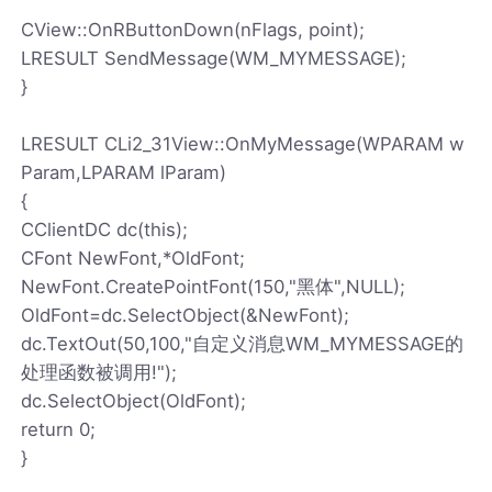
CView::OnRButtonDown(nFlags, point);
LRESULT SendMessage(WM_MYMESSAGE);
}
LRESULT CLi2_31View::OnMyMessage(WPARAM w
Param,LPARAM lParam)
{
CClientDC dc(this);
CFont NewFont,*OldFont;
NewFont.CreatePointFont(150,"黑体",NULL);
OldFont=dc.SelectObject(&NewFont);
dc.TextOut(50,100,"自定义消息WM_MYMESSAGE的
处理函数被调用!");
dc.SelectObject(OldFont);
return 0;
}