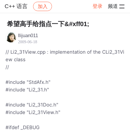
C++ 语言
登录
频道
加入
帖子详情
社区
C++ 语言
希望高手给指点一下&#xff01;
llijuan011
2009-06-18
// Li2_31View.cpp : implementation of the CLi2_31Vi
ew class
//
#include "StdAfx.h"
#include "Li2_31.h"
#include "Li2_31Doc.h"
#include "Li2_31View.h"
#ifdef _DEBUG