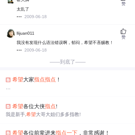
赞
太乱了
2009-06-18
llijuan011
赞
我没有发现什么语法错误啊，郁闷，希望不吝赐教！
2009-06-18
——到底了——
希望
大家
指点
指点
！
我是一名网络工程的大二学生，可对未来的发展状况还是
不清楚，望大家
指点
现今计算机、网络工程等专业的就业
希望
各位大侠
指点
!
情况！
我是新手,
希望
大哥大姐们多多指教!
希望
各位前辈进来
指点
一下
，非常感谢！