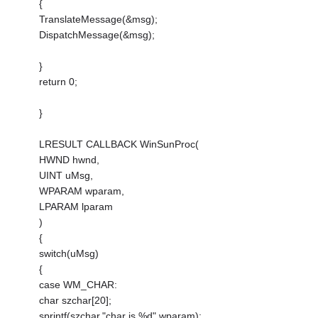
{
TranslateMessage(&msg);
DispatchMessage(&msg);
}
return 0;
}
LRESULT CALLBACK WinSunProc(
HWND hwnd,
UINT uMsg,
WPARAM wparam,
LPARAM lparam
)
{
switch(uMsg)
{
case WM_CHAR:
char szchar[20];
sprintf(szchar,"char is %d",wparam);