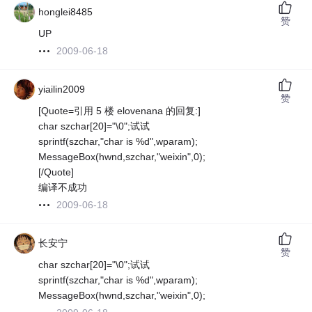
honglei8485
赞
UP
2009-06-18
yiailin2009
赞
[Quote=引用 5 楼 elovenana 的回复:]
char szchar[20]="\0";试试
sprintf(szchar,"char is %d",wparam);
MessageBox(hwnd,szchar,"weixin",0);
[/Quote]
编译不成功
2009-06-18
长安宁
赞
char szchar[20]="\0";试试
sprintf(szchar,"char is %d",wparam);
MessageBox(hwnd,szchar,"weixin",0);