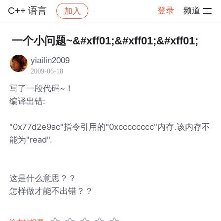
C++ 语言
登录
频道
加入
帖子详情
社区
C++ 语言
一个小问题~&#xff01;&#xff01;&#xff01;
yiailin2009
2009-06-18
写了一段代码~！
编译出错:
"0x77d2e9ac"指令引用的"0xcccccccc"内存.该内存不
能为"read".
这是什么意思？？
怎样做才能不出错？？