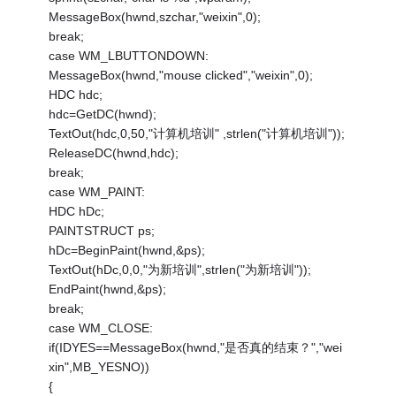
MessageBox(hwnd,szchar,"weixin",0);
break;
case WM_LBUTTONDOWN:
MessageBox(hwnd,"mouse clicked","weixin",0);
HDC hdc;
hdc=GetDC(hwnd);
TextOut(hdc,0,50,"计算机培训" ,strlen("计算机培训"));
ReleaseDC(hwnd,hdc);
break;
case WM_PAINT:
HDC hDc;
PAINTSTRUCT ps;
hDc=BeginPaint(hwnd,&ps);
TextOut(hDc,0,0,"为新培训",strlen("为新培训"));
EndPaint(hwnd,&ps);
break;
case WM_CLOSE:
if(IDYES==MessageBox(hwnd,"是否真的结束？","wei
xin",MB_YESNO))
{