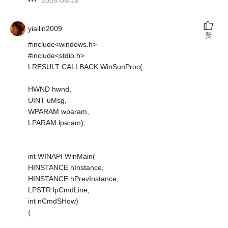
2009-06-18
yiailin2009
赞
#include<windows.h>
#include<stdio.h>
LRESULT CALLBACK WinSunProc(
HWND hwnd,
UINT uMsg,
WPARAM wparam,
LPARAM lparam);
int WINAPI WinMain(
HINSTANCE hInstance,
HINSTANCE hPrevInstance,
LPSTR lpCmdLine,
int nCmdSHow)
{