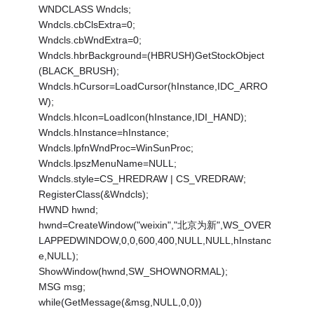
WNDCLASS Wndcls;
Wndcls.cbClsExtra=0;
Wndcls.cbWndExtra=0;
Wndcls.hbrBackground=(HBRUSH)GetStockObject
(BLACK_BRUSH);
Wndcls.hCursor=LoadCursor(hInstance,IDC_ARRO
W);
Wndcls.hIcon=LoadIcon(hInstance,IDI_HAND);
Wndcls.hInstance=hInstance;
Wndcls.lpfnWndProc=WinSunProc;
Wndcls.lpszMenuName=NULL;
Wndcls.style=CS_HREDRAW | CS_VREDRAW;
RegisterClass(&Wndcls);
HWND hwnd;
hwnd=CreateWindow("weixin","北京为新",WS_OVER
LAPPEDWINDOW,0,0,600,400,NULL,NULL,hInstanc
e,NULL);
ShowWindow(hwnd,SW_SHOWNORMAL);
MSG msg;
while(GetMessage(&msg,NULL,0,0))