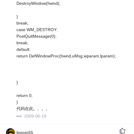
DestroyWindow(hwnd);
}
break;
case WM_DESTROY:
PostQuitMessage(0);
break;
default:
return DefWindowProc(hwnd,uMsg,wparam,lparam);
}
return 0;
}
代码在此。。。。
2009-06-18
lingyin55