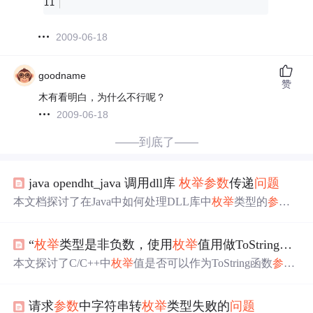
2009-06-18
goodname
赞
木有看明白，为什么不行呢？
2009-06-18
——到底了——
java opendht_java 调用dll库
枚举
参数
传递
问题
本文档探讨了在Java中如何处理DLL库中
枚举
类型的
参数
传递
问题
。通过创建
枚举
类并尝试调用DLL的OpenSerialPo
rt方法时遇到了`UnsatisfiedLinkError`。示例代码显示了
枚举
“
枚举
类型是非负数，使用
枚举
值用做ToString的函数
定义和调用方法，但执行时出现了错误。
本文探讨了C/C++中
枚举
值是否可以作为ToString函数
参数
直接使用的
问题
。指出
枚举
值可以为负数或超出定义范
围，因此在ToString函数中不做检查是不安全的。文章从
枚
请求
参数
中字符串转
枚举
类型失败的
问题
举
类型的历史、ToString函数设计、实际应用场景及安全性