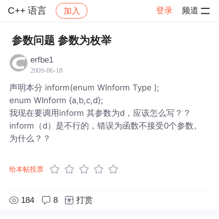
C++ 语言
登录
频道
加入
帖子详情
社区
C++ 语言
参数问题 参数为枚举
erfbe1
2009-06-18
声明本分 inform(enum WInform Type );
enum WInform {a,b,c,d};
我现在要调用inform 其参数为d，应该怎么写？？
inform（d）是不行的，错误为函数不接受0个参数。
为什么？？
给本帖投票
184
8
打赏