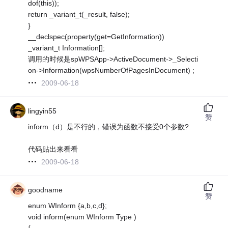
dof(this));
return _variant_t(_result, false);
}
__declspec(property(get=GetInformation))
_variant_t Information[];
调用的时候是spWPSApp->ActiveDocument->_Selecti
on->Information(wpsNumberOfPagesInDocument) ;
2009-06-18
lingyin55
赞
inform（d）是不行的，错误为函数不接受0个参数?
代码贴出来看看
2009-06-18
goodname
赞
enum WInform {a,b,c,d};
void inform(enum WInform Type )
{