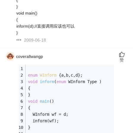
}
void main()
{
inform(d);//直接调用应该也可以
}
2009-06-18
coverallwangp
赞
enum
WInform
 {
a,b,c,d}; 
void
inform
(
enum
 WInform Type )
{
}
void
main
()
{
  WInform wf = d;
  inform(wf);
}