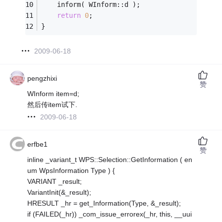
    inform( WInform::d );
return
0
;
}
2009-06-18
pengzhixi
赞
WInform item=d;
然后传item试下.
2009-06-18
erfbe1
赞
inline _variant_t WPS::Selection::GetInformation ( en
um WpsInformation Type ) {
VARIANT _result;
VariantInit(&_result);
HRESULT _hr = get_Information(Type, &_result);
if (FAILED(_hr)) _com_issue_errorex(_hr, this, __uui