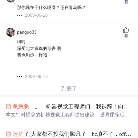
赞
那你现在干什么呢呀？还在青鸟吗？
2009-06-18
panguo33
赞
呵呵
深受北大青鸟的毒害 啊
我也和你一样哦
2009-06-18
——到底了——
急
急
急
。。。机器视觉工程师们，我裸辞！向大家求助！！！
本文针对裸辞的机器视觉工程师提出建议，强调裸辞后的
规划和自我提升，包括设定职业目标、保持规律作息、学
习充电，并鼓励与家人、朋友及现任主管积极沟通，以更
迷茫
了,大家都不投我们腾讯了，hc填不了，offer发不出去
好地面对职业生涯的挑战。