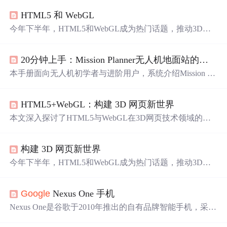
HTML5 和 WebGL
今年下半年，HTML5和WebGL成为热门话题，推动3D网
页技术发展。主流浏览器如
Google
Chrome及Mozilla Firefo
x致力于整合HTML5与WebGL，
实现
3D网页内容的原生展
20分钟上手：Mission Planner无人机地面站的极简配置手册
示。技术亮点包括3D网页游戏、3D
地图
应用等，显著提升
用户体验。
本手册面向无人机初学者与进阶用户，系统介绍Mission Pl
anner地面站软件的快速安装、驱动配置、串口连接、飞行
参数设置、
地图
航点规划、传感器校准、日志分析、自动
HTML5+WebGL：构建 3D 网页新世界
化任务及测绘功能。重点涵盖ArduPilot飞控兼容性、PID调
参、
罗盘
/加速度计校准流程、Flight Planner任务上传与实
本文深入探讨了HTML5与WebGL在3D网页技术领域的革
战排障方法，强调安全飞行前检查与参数版本匹配等关键
新，介绍了3D网页游戏、3D
地图
、3D社交网络及移动设
技术要点。
备
中
的3D应用。文章详细阐述了WebGL作为绘图API接
构建 3D 网页新世界
口，如何直接调用设备硬件
图形
能力，以及3D网页技术带
来的广泛应用场景和用户体验提升。同时，文章分析了3D
今年下半年，HTML5和WebGL成为热门话题，推动3D网
网页技术的发展瓶颈和未来展望。
页技术发展。主流浏览器如
Google
Chrome和Mozilla Firefo
x致力于整合3D网页功能，使3D物体在网页上直接展示。3
Google
Nexus One 手机
D网页游戏、3D
地图
、3D社交网络和移动设备
中
的3D应用
展现出广阔前景。然而，技术发展面临复杂物体3D建模的
Nexus One是谷歌于2010年推出的自有品牌智能手机，采用
挑战，需要共享3D模型库解决资源问题。
Android 2.1操作系统，配备3.7英寸AMOLED屏幕及500万