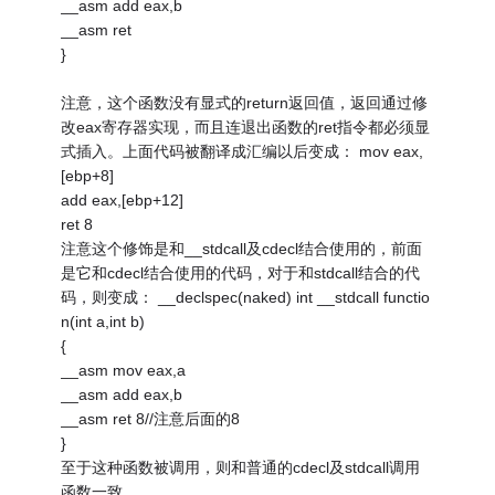
__asm add eax,b
__asm ret
}
注意，这个函数没有显式的return返回值，返回通过修
改eax寄存器实现，而且连退出函数的ret指令都必须显
式插入。上面代码被翻译成汇编以后变成： mov eax,
[ebp+8]
add eax,[ebp+12]
ret 8
注意这个修饰是和__stdcall及cdecl结合使用的，前面
是它和cdecl结合使用的代码，对于和stdcall结合的代
码，则变成： __declspec(naked) int __stdcall functio
n(int a,int b)
{
__asm mov eax,a
__asm add eax,b
__asm ret 8//注意后面的8
}
至于这种函数被调用，则和普通的cdecl及stdcall调用
函数一致。