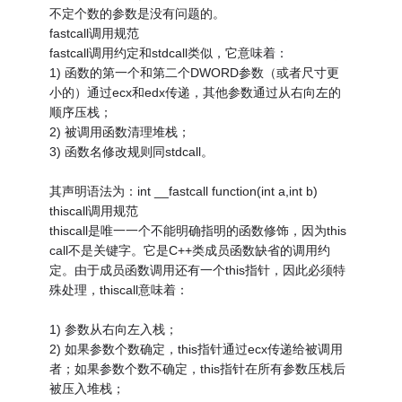
不定个数的参数是没有问题的。
fastcall调用规范
fastcall调用约定和stdcall类似，它意味着：
1) 函数的第一个和第二个DWORD参数（或者尺寸更
小的）通过ecx和edx传递，其他参数通过从右向左的
顺序压栈；
2) 被调用函数清理堆栈；
3) 函数名修改规则同stdcall。
其声明语法为：int __fastcall function(int a,int b)
thiscall调用规范
thiscall是唯一一个不能明确指明的函数修饰，因为this
call不是关键字。它是C++类成员函数缺省的调用约
定。由于成员函数调用还有一个this指针，因此必须特
殊处理，thiscall意味着：
1) 参数从右向左入栈；
2) 如果参数个数确定，this指针通过ecx传递给被调用
者；如果参数个数不确定，this指针在所有参数压栈后
被压入堆栈；