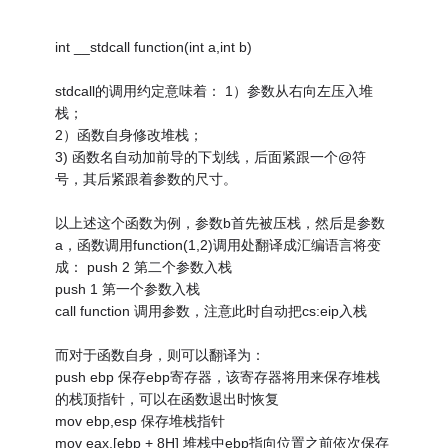
int __stdcall function(int a,int b)
stdcall的调用约定意味着： 1）参数从右向左压入堆
栈；
2）函数自身修改堆栈；
3) 函数名自动加前导的下划线，后面紧跟一个@符
号，其后紧跟着参数的尺寸。
以上述这个函数为例，参数b首先被压栈，然后是参数
a，函数调用function(1,2)调用处翻译成汇编语言将变
成： push 2 第二个参数入栈
push 1 第一个参数入栈
call function 调用参数，注意此时自动把cs:eip入栈
而对于函数自身，则可以翻译为：
push ebp 保存ebp寄存器，该寄存器将用来保存堆栈
的栈顶指针，可以在函数退出时恢复
mov ebp,esp 保存堆栈指针
mov eax,[ebp + 8H] 堆栈中ebp指向位置之前依次保存