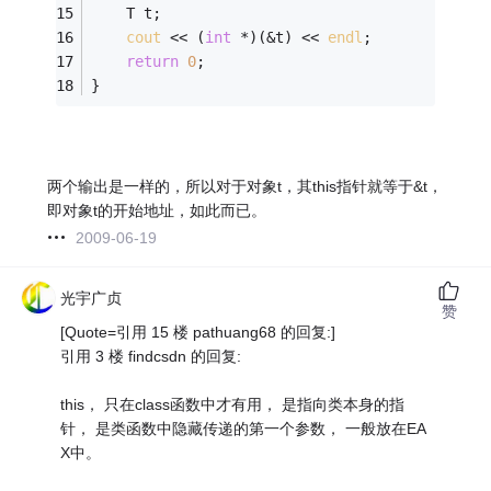
    T t;
cout
 << (
int
 *)(&t) << 
endl
;
return
0
;
}
两个输出是一样的，所以对于对象t，其this指针就等于&t，
即对象t的开始地址，如此而已。
2009-06-19
光宇广贞
赞
[Quote=引用 15 楼 pathuang68 的回复:]
引用 3 楼 findcsdn 的回复:
this， 只在class函数中才有用， 是指向类本身的指
针， 是类函数中隐藏传递的第一个参数， 一般放在EA
X中。