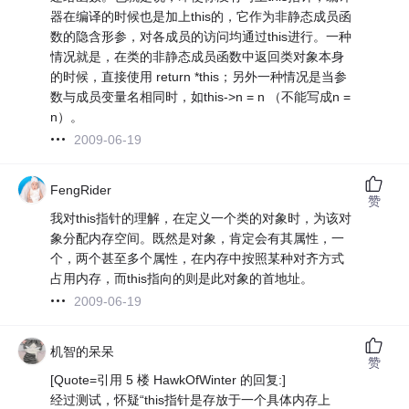
器在编译的时候也是加上this的，它作为非静态成员函
数的隐含形参，对各成员的访问均通过this进行。一种
情况就是，在类的非静态成员函数中返回类对象本身
的时候，直接使用 return *this；另外一种情况是当参
数与成员变量名相同时，如this->n = n （不能写成n =
n）。
2009-06-19
FengRider
赞
我对this指针的理解，在定义一个类的对象时，为该对
象分配内存空间。既然是对象，肯定会有其属性，一
个，两个甚至多个属性，在内存中按照某种对齐方式
占用内存，而this指向的则是此对象的首地址。
2009-06-19
机智的呆呆
赞
[Quote=引用 5 楼 HawkOfWinter 的回复:]
经过测试，怀疑“this指针是存放于一个具体内存上