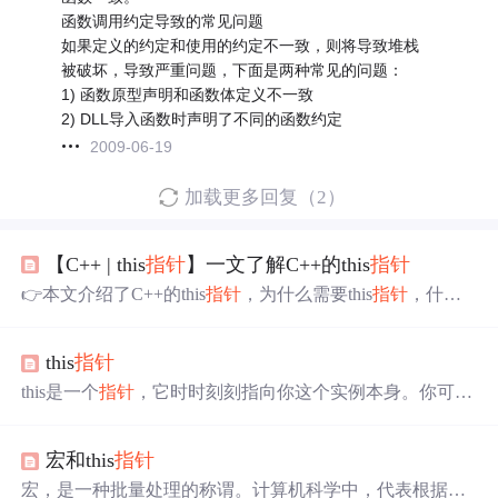
函数调用约定导致的常见问题
如果定义的约定和使用的约定不一致，则将导致堆栈
被破坏，导致严重问题，下面是两种常见的问题：
1) 函数原型声明和函数体定义不一致
2) DLL导入函数时声明了不同的函数约定
2009-06-19
加载更多回复（2）
【C++ | this
指针
】一文了解C++的this
指针
👉本文介绍了C++的this
指针
，为什么需要this
指针
，什么
是this
指针
，怎么使用this
指针
。
this
指针
this是一个
指针
，它时时刻刻指向你这个实例本身。你可以
看到它的成员函数、成员变量，this
指针
本质上是“成员函
数”的形参。你可以看见桌子、椅子、地板等，静态成员函
宏和this
指针
数中不能使用this
指针
。但是房子你是看不到全貌了。对于
一个类的实例来说，当你进入一个房子后，不能给this
指针
宏，是一种批量处理的称谓。计算机科学中，代表根据一