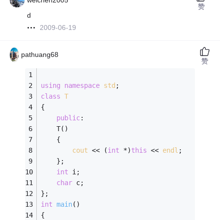
weichen2005
赞
d
2009-06-19
pathuang68
赞
using
namespace
std
;
class
T
{
public
:
    T()
	{
cout
 << (
int
 *)
this
 << 
endl
;
	};
int
 i;
char
 c;
};
int
main
()
{