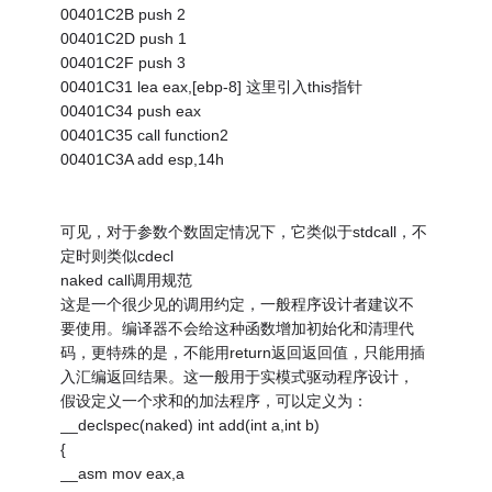
00401C2B push 2
00401C2D push 1
00401C2F push 3
00401C31 lea eax,[ebp-8] 这里引入this指针
00401C34 push eax
00401C35 call function2
00401C3A add esp,14h
可见，对于参数个数固定情况下，它类似于stdcall，不
定时则类似cdecl
naked call调用规范
这是一个很少见的调用约定，一般程序设计者建议不
要使用。编译器不会给这种函数增加初始化和清理代
码，更特殊的是，不能用return返回返回值，只能用插
入汇编返回结果。这一般用于实模式驱动程序设计，
假设定义一个求和的加法程序，可以定义为：
__declspec(naked) int add(int a,int b)
{
__asm mov eax,a