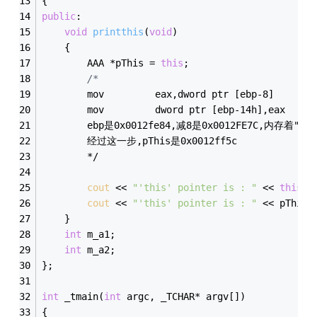
{
public
:
void
printthis
(
void
)
	{
		AAA *pThis = 
this
;
/*
		mov         eax,dword ptr [ebp-8] 
		mov         dword ptr [ebp-14h],eax
		ebp是0x0012fe84,减8是0x0012FE7C,内存着"5c 
		经过这一步,pThis是0x0012ff5c
		*/
cout
 << 
"'this' pointer is : "
 << 
this
 <
cout
 << 
"'this' pointer is : "
 << pThis 
	}
int
 m_a1;
int
 m_a2;
};
int
 _tmain(
int
 argc, _TCHAR* argv[])
{