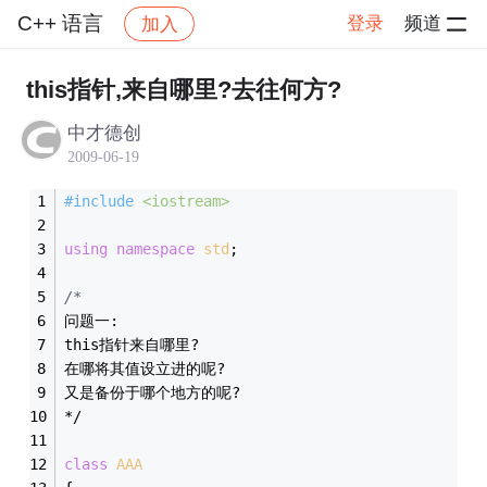
C++ 语言
登录
频道
加入
帖子详情
社区
C++ 语言
this指针,来自哪里?去往何方?
中才德创
2009-06-19
#
include
<iostream>
using
namespace
std
;
/*
问题一:
this指针来自哪里?
在哪将其值设立进的呢?
又是备份于哪个地方的呢?
*/
class
AAA