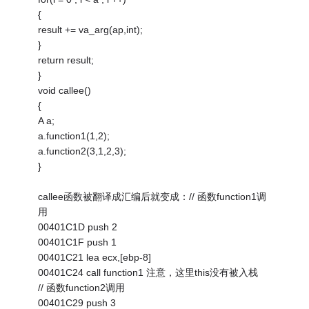
{
result += va_arg(ap,int);
}
return result;
}
void callee()
{
A a;
a.function1(1,2);
a.function2(3,1,2,3);
}
callee函数被翻译成汇编后就变成：// 函数function1调
用
00401C1D push 2
00401C1F push 1
00401C21 lea ecx,[ebp-8]
00401C24 call function1 注意，这里this没有被入栈
// 函数function2调用
00401C29 push 3