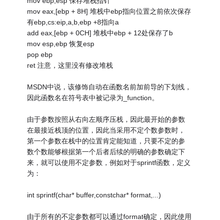
mov ebp,esp 保存堆栈指针
mov eax,[ebp + 8H] 堆栈中ebp指向位置之前依次保存
有ebp,cs:eip,a,b,ebp +8指向a
add eax,[ebp + 0CH] 堆栈中ebp + 12处保存了b
mov esp,ebp 恢复esp
pop ebp
ret 注意，这里没有修改堆栈
MSDN中说，该修饰自动在函数名前加前导的下划线，
因此函数名在符号表中被记录为_function。
由于参数按照从右向左顺序压栈，因此最开始的参数
在最接近栈顶的位置，因此当采用不定个数参数时，
第一个参数在栈中的位置肯定能知道，只要不定的参
数个数能够根据第一个后者后续的明确的参数确定下
来，就可以使用不定参数，例如对于sprintf函数，定义
为：
int sprintf(char* buffer,constchar* format,...)
由于所有的不定参数都可以通过format确定，因此使用