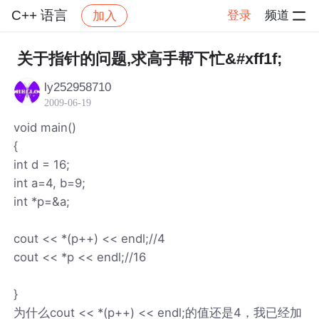
C++ 语言
登录
频道
加入
帖子详情
社区
C++ 语言
关于指针的问题,求高手帮下忙&#xff1f;
ly252958710
2009-06-19
void main()
{
int d = 16;
int a=4, b=9;
int *p=&a;
cout << *(p++) << endl;//4
cout << *p << endl;//16
}
为什么cout << *(p++) << endl;的值还是4，我已经加