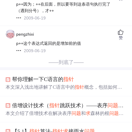
p++因为；++在后面，所以要等到这条语句执行完了
（遇到分号），才++
2009-06-19
pengzhixi
赞
p++这个表达式返回的是增加前的值
2009-06-19
——到底了——
帮你理解一下C语言的
指针
本文深入浅出地讲解了C语言中的
指针
概念，包括如何理
解
指针
作为地址的实质，如何通过
指针
操作内存中的数
据，以及
指针
与数组之间的联系。探讨了
指针
加一的实际
倍增设计技术（
指针
跳跃技术）——表序
问题
——
含义和背后的原理，同时对比了
指针
与字符串字面值和数
组的不同之处。
本文介绍了倍增技术在解决表序
问题
和
求
森林的根
问题
中
的应用，通过
指针
跳跃技术，显著提升了计算效率。在表
序
问题
中，通过多次迭代，将原本线性时间复杂度的
问题
【5.1】
指针
算法-
指针
求
接雨水
问题
降低到对数时间复杂度。在
求
森林的根
问题
中，同样利用