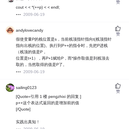
赞
cout < < *(++p) < < endl;
2009-06-19
andylovecandy
赞
假使变量P的栈位置是s，当前栈顶指针指向t(栈顶指针
指向出栈的位置)。执行到P++的指令时，先把P进栈
（栈顶的值是P，
位置是t+1），再P+1赋给P，而*操作取值是到栈顶去
取的，当然取得的值是P了。
2009-06-19
sailing0123
赞
[Quote=引用 1 楼 pengzhixi 的回复:]
p++这个表达式返回的是增加前的值
[/Quote]
实践出真知！