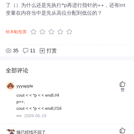
了（）为什么还是先执行*p再进行指针的++，还有int
变量在内存当中是先从高位分配到低位的？
给本帖投票
35
11
打赏
全部评论
yyyapple
赞
cout < < *p < < endl;//4
p++;
cout < < *p < < endl;//16
2009-06-19
猫已经找不回了