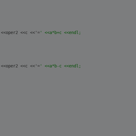
 <<oper2 <<c <<'=
' <<a*b+c <<endl;
 <<oper2 <<c <<'=
' <<a*b-c <<endl;