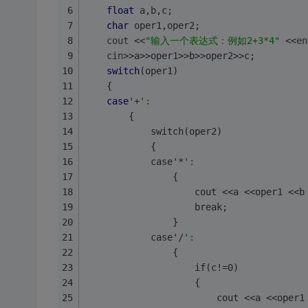
float
 a,b,c;
char
 oper1,oper2;
cout
 <<
"输入一个表达式：例如2+3*4"
 <<
en
cin
>>a>>oper1>>b>>oper2>>c;
switch
(oper1)
    {
case
'+
':
        {
            switch(oper2)
            {
            case'*
':
                {
                    cout <<a <<oper1 <<b
                    break;
                }
            case'/
':
                {
                    if(c!=0)
                    {
                        cout <<a <<oper1