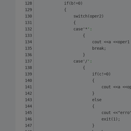
            if(b!=0)
            {
                switch(oper2)
                {
                case'*
':
                    {
                        cout <<a <<oper1
                        break;
                    }
                case'/
':
                    {
                        if(c!=0)
                        {
                            cout <<a <<o
                        }
                        else
                        {
                            cout <<"erro
                            exit(1);
                        }