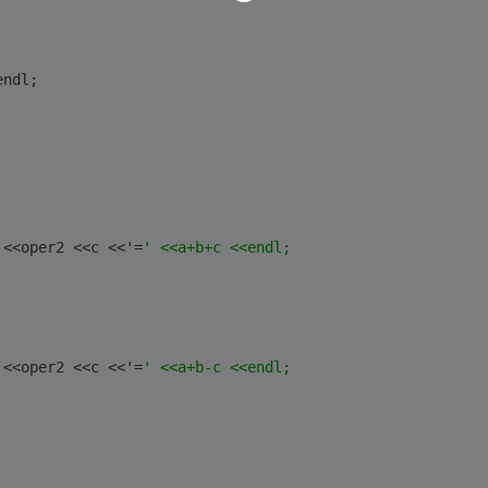
endl;
 <<oper2 <<c <<'=
' <<a+b+c <<endl;
 <<oper2 <<c <<'=
' <<a+b-c <<endl;