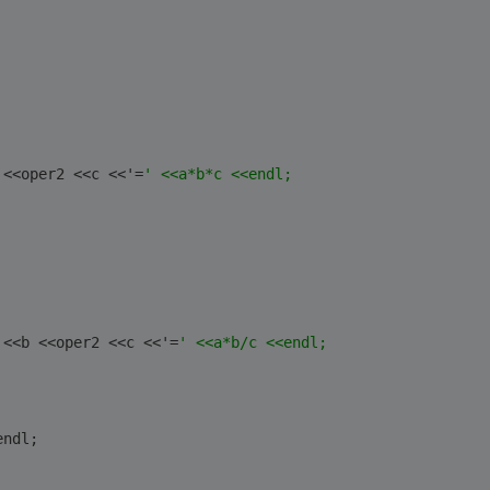
 <<oper2 <<c <<'=
' <<a*b*c <<endl;
 <<b <<oper2 <<c <<'=
' <<a*b/c <<endl;
endl;