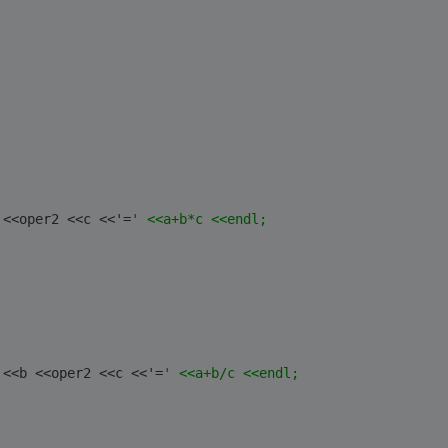
 <<oper2 <<c <<'=
' <<a+b*c <<endl;
 <<b <<oper2 <<c <<'=
' <<a+b/c <<endl;