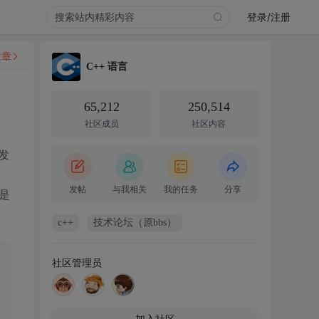
登录/注册
文章
C++ 语言
65,212
250,514
社区成员
社区内容
发
发帖
与我相关
我的任务
分享
还是
c++
技术论坛（原bbs）
社区管理员
加入社区