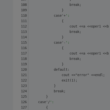
                    break;
                }
            case'+
':
                {
                    cout <<a <<oper1 <<b
                    break;
                }
            case'-
':
                {
                    cout <<a <<oper1 <<b
                    break;
                }
            default:
                cout <<"error" <<endl;
                exit(1);
            }
            break;
        }
    case'/
':
        {