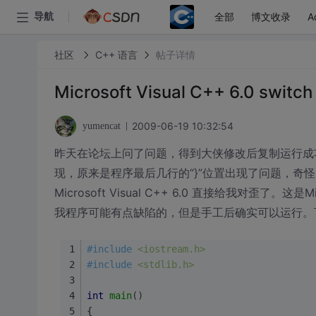
全部
博文收录
A
导航
社区
C++ 语言
帖子详情
Microsoft Visual C++ 6.0 s
2009-06-19 10:32:54
yumencat
昨天在论坛上问了问题，得到大侠修改后复制运行成
现，原来是程序最后几行的“}”位置出现了问题，奇
Microsoft Visual C++ 6.0 直接给我对歪了。这
我程序可能有点缺陷的，但是手工后确实可以运行。
#
include
<iostream.h>
#
include
<stdlib.h>
int
main
()
{