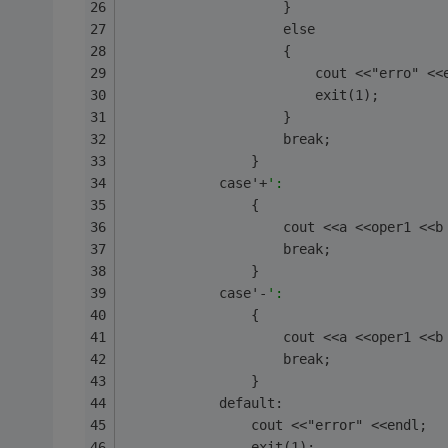
                    }
                    else
                    {
                        cout <<"erro" <<
                        exit(1);
                    }
                    break;
                }
            case'+
':
                {
                    cout <<a <<oper1 <<b
                    break;
                }
            case'-
':
                {
                    cout <<a <<oper1 <<b
                    break;
                }
            default:
                cout <<"error" <<endl;
                exit(1);