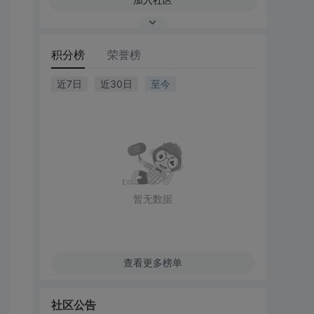
积分榜
荣誉榜
近7日
近30日
至今
暂无数据
查看更多榜单
社区公告