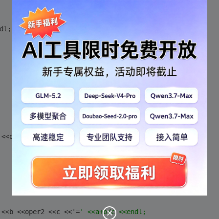
dl
;
 <<oper2 <<c <<'=
' <<a+b*c <<endl;
 <<b <<oper2 <<c <<'=
' <<a+b/c <<endl;