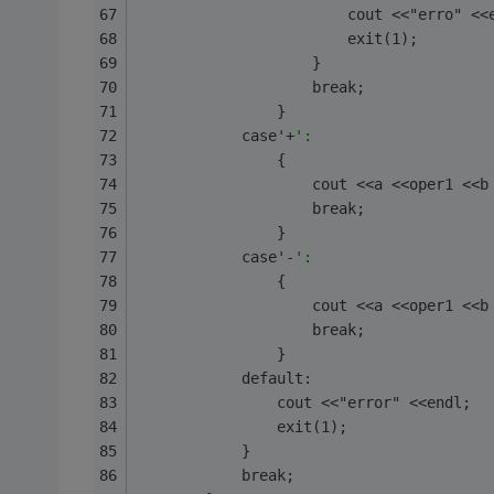
                        cout <<"erro" <<
                        exit(1);
                    }
                    break;
                }
            case'+
':
                {
                    cout <<a <<oper1 <<b
                    break;
                }
            case'-
':
                {
                    cout <<a <<oper1 <<b
                    break;
                }
            default:
                cout <<"error" <<endl;
                exit(1);
            }
            break;