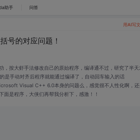
da助手
问答
用AI写
witch 括号的对应问题！
功，按大虾手法修改自己的原始程序，编译通不过，研究了半天
怪的是手动对齐后程序就能通过编译了，自动回车输入的话
是Microsoft Visual C++ 6.0本身的问题么，感觉很不人性化啊，
下面是程序，大侠们再帮我分析下，感激！！