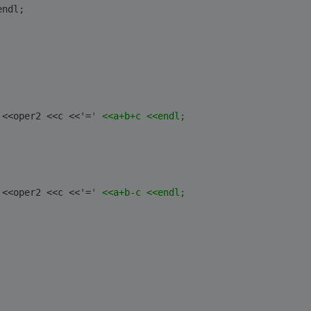
endl;
 <<oper2 <<c <<'=
' <<a+b+c <<endl;
 <<oper2 <<c <<'=
' <<a+b-c <<endl;