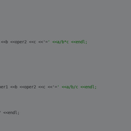
 <<b <<oper2 <<c <<'=
' <<a/b*c <<endl;
per1 <<b <<oper2 <<c <<'=
' <<a/b/c <<endl;
" <<endl;