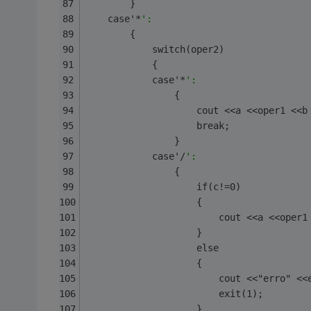
        }
    case'*
':
        {
            switch(oper2)
            {
            case'*
':
                {
                    cout <<a <<oper1 <<b
                    break;
                }
            case'/
':
                {
                    if(c!=0)
                    {
                        cout <<a <<oper1
                    }
                    else
                    {
                        cout <<"erro" <<
                        exit(1);
                    }