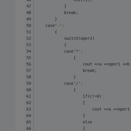
            }
            break;
        }
    case'-
':
        {
            switch(oper2)
            {
            case'*
':
                {
                    cout <<a <<oper1 <<b
                    break;
                }
            case'/
':
                {
                    if(c!=0)
                    {
                        cout <<a <<oper1
                    }
                    else
                    {