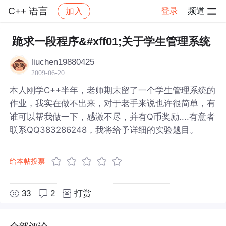
C++ 语言
登录
频道
加入
帖子详情
社区
C++ 语言
跪求一段程序&#xff01;关于学生管理系统
liuchen19880425
2009-06-20
本人刚学C++半年，老师期末留了一个学生管理系统的
作业，我实在做不出来，对于老手来说也许很简单，有
谁可以帮我做一下，感激不尽，并有Q币奖励....有意者
联系QQ383286248，我将给予详细的实验题目。
给本帖投票
33
2
打赏