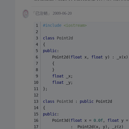
「已注销」
2009-06-20
#
include
<iostream>
class
Point2d
{
public
:
    Point2d(
float
 x, 
float
 y) : _x(x)
    {
    }
float
 _x;
float
 _y;
};
class
Point3d
 :
public
 Point2d
{
public
:
    Point3d(
float
 x = 
0.0f
, 
float
 y =
            :  Point2d(x, y), _z(z)