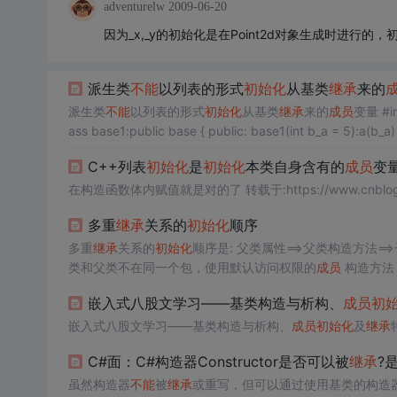
adventurelw
2009-06-20
因为_x,_y的初始化是在Point2d对象生成时进
派生类
不能
以列表的形式
初始化
从基类
继承
来的
派生类
不能
以列表的形式
初始化
从基类
继承
来的
成员
变量 #include "iostream" using namespace std; class base { protected: int a; }; cl
C++列表
初始化
是
初始化
本类自身含有的
成员
变
在构造函数体内赋值就是对的了 转载于:https://w
多重
继承
关系的
初始化
顺序
多重
继承
关系的
初始化
顺序是: 父类属性==>父类构造方法==
类和父类不在同一个包，使用默认访问权限的
成员
构造方法
嵌入式八股文学习——基类构造与析构、
成员
初
饰的类，
不能
再被
继承
2修饰的方法，
嵌入式八股文学习——基类构造与析构、
成员
初始化
及
继承
C#面：C#构造器Constructor是否可以被
继承
?是
虽然构造器
不能
被
继承
或重写，但可以通过使用基类的构造