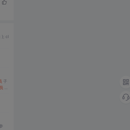
员
子
员
2
1 修
参