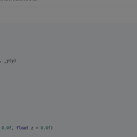
, _y(y)
 
0.0f
, 
float
 z = 
0.0f
)