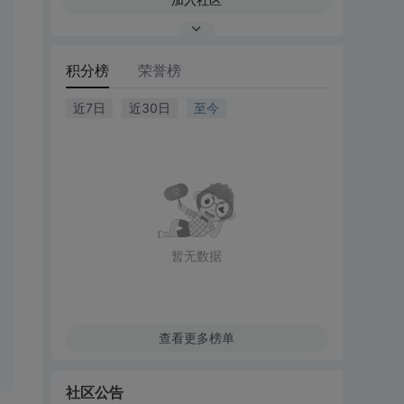
积分榜
荣誉榜
近7日
近30日
至今
暂无数据
查看更多榜单
社区公告