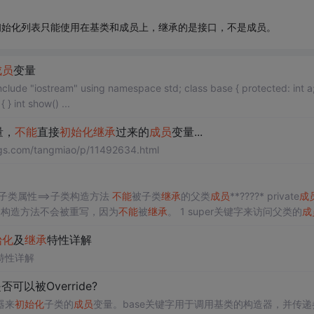
行的，初始化列表只能使用在基类和成员上，继承的是接口，不是成员。
成员
变量
ass base1:public base { public: base1(int b_a = 5):a(b_a) { } int show() ...
量，
不能
直接
初始化
继承
过来的
成员
变量...
ww.cnblogs.com/tangmiao/p/11492634.html
>子类属性==>子类构造方法
不能
被子类
继承
的父类
成员
**????* private
成
 构造方法不会被重写，因为
不能
被
继承
。 1 super关键字来访问父类的
成
super只能出现在子类的方法和构造方法中 3 super调用构造方法时，只能是第一句 4 super
不能
访问父类的private属性 final修饰符 
始化
及
继承
特性详解
特性详解
否可以被Override?
器来
初始化
子类的
成员
变量。base关键字用于调用基类的构造器，并传递