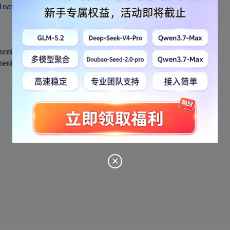
loat
 z=
0.0f
)
 member initialization: '_y' is not a base or member
 member initialization: '_x' is not a base or member