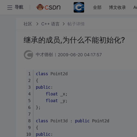
全部
博文收录
A
导航
社区
C++ 语言
帖子详情
继承的成员,为什么不能初始化?
2009-06-20 04:17:57
中才德创
class
Point2d
{
public
:
float
 _x;
float
 _y;
};
class
Point3d
 :
public
 Point2d
{
public
: