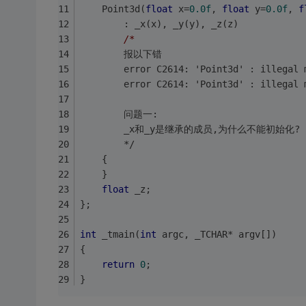
	Point3d(
float
 x=
0.0f
, 
float
 y=
0.0f
, 
f
		: _x(x), _y(y), _z(z)
/*		
		报以下错
		error C2614: 'Point3d' : illegal
		error C2614: 'Point3d' : illegal
		问题一:
		_x和_y是继承的成员,为什么不能初始化?
		*/
	{
	}
float
 _z;
};
int
 _tmain(
int
 argc, _TCHAR* argv[])
{
return
0
;
}