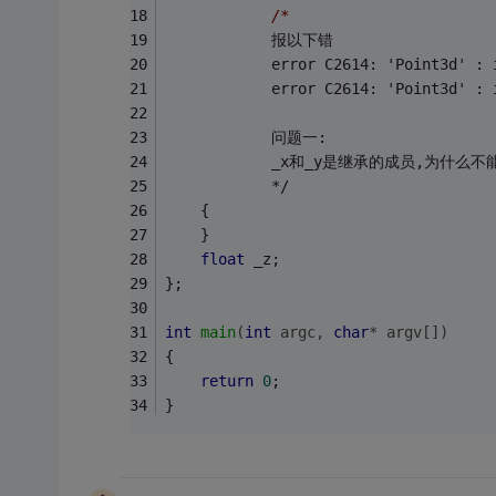
/*
            报以下错
            error C2614: 'Point3d' : 
            error C2614: 'Point3d' : 
            问题一:
            _x和_y是继承的成员,为什么
            */
    {
    }
float
 _z;
};
int
main
(
int
 argc, 
char
* argv[])
{
return
0
;
}