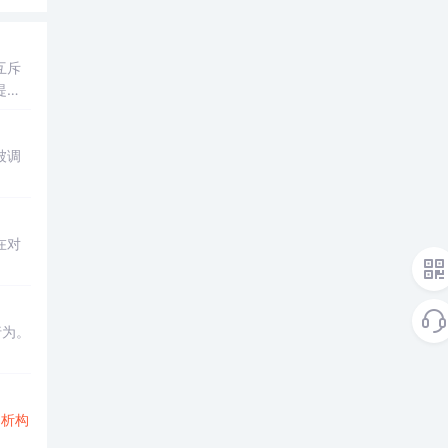
互斥
提出
被调
在对
行为。
的
析构