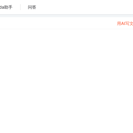
da助手
问答
用AI写