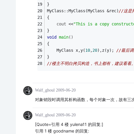
} 
MyClass::MyClass(MyClass &rec)
//这是
{
cout
 <<
"This is a copy construct
}
void
main
()
{ 
	MyClass x,y(
10
,
20
),z(y); 
//最后
} 
//楼主不明白拷贝构造，书上都有，建议看看
Walf_ghoul
2009-06-20
对象销毁时调用其析构函数，每个对象一次，故有三
Walf_ghoul
2009-06-20
[Quote=引用 4 楼 yulena11 的回复:]
引用 1 楼 goodname 的回复: