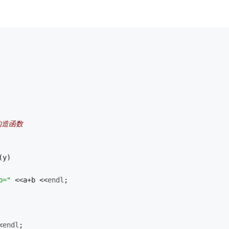
构造函数
(y) 
b="
 <<a+b <<
endl
; 
<
endl
; 