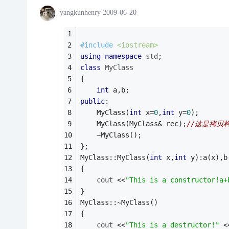
yangkunhenry
2009-06-20
#
include
<iostream> 
using
namespace
std
; 
class
MyClass
{ 
int
 a,b; 
public
: 
	MyClass(
int
 x=
0
,
int
 y=
0
); 
	MyClass(MyClass& rec);
//这是拷贝
	~MyClass(); 
}; 
MyClass::MyClass(
int
 x,
int
 y):a(x),b
{ 
cout
 <<
"This is a constructor!a+
} 
MyClass::~MyClass() 
{ 
cout
 <<
"This is a destructor!"
 <