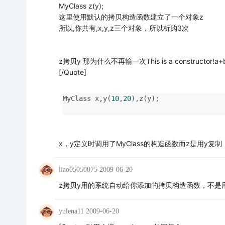
MyClass z(y);
这里使用默认的拷贝构造函数建立了一个对象z
所以,你共有,x,y,z三个对象，所以析购3次
z拷贝y 那为什么不再输一次This is a constructor!a+
[/Quote]
MyClass x,y(
10
,
20
),z(y); 
x，y定义时调用了MyClass的构造函数而z是用y
liao05050075
2009-06-20
z拷贝y用的系统自动给你添加的拷贝构造函数，不是用的MyClass::
yulena11
2009-06-20