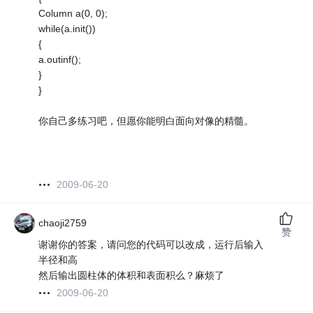
Column a(0, 0);
while(a.init())
{
a.outinf();
}
}
你自己多练习吧，但愿你能明白面向对像的精髓。
2009-06-20
chaoji2759
赞
谢谢你的答案，请问您的代码可以改成，运行后输入
半径和高
然后输出圆柱体的体积和表面积么？麻烦了
2009-06-20