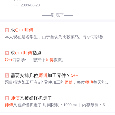
2009-06-20
——到底了——
求
C++
师傅
本人现在是名学生，由于自认为比较菜鸟。寻求可以教导
我成长的
师傅
。。
求
c++
师傅
指点
C++
萌新学生，想找个
师傅
教教。
需要安排几位
师傅
加工零件？
c++
题目描述某工厂有n个零件加工的
师傅
，每位
师傅
每天能够
加工出不同数量的零件。现有m个零件要求一天加工完，
请
问该工厂最少需要派几个
师傅
来完成这次零件加工任
师傅
又被妖怪抓走了
务，如果安排所有的
师傅
都参与加工也不能在一天内完成
任务，
请
输出“NO”。输入第一行有两个整数，用空格隔
师傅
又被妖怪抓走了 时间限制：1000 ms | 内存限制：655
开；第一个整数代表要加工的总零件个数m（m<=10^6，
35 KB 难度：3 描述 话说唐僧复得了孙行者，师徒们一心
就是10的6次方），第二个整数代表工厂的零件加工
师傅
的