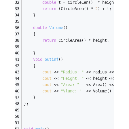
double
 t = CircleLen()  * height;
return
 (CircleArea() * 
2
) + t;
	}
double
Volume
()
	{
return
 CircleArea() * height;
	}
void
outinf
()
	{
cout
 << 
"Radius: "
 << radius << 
endl
;
cout
 << 
"Height: "
 << height << 
endl
;
cout
 << 
"Area: "
   << Area() << 
endl
;
cout
 << 
"Vlume: "
  << Volume() << 
end
	}
};