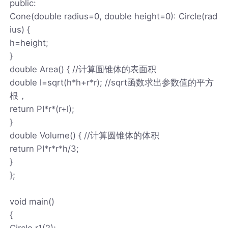
public:
Cone(double radius=0, double height=0): Circle(rad
ius) {
h=height;
}
double Area() { //计算圆锥体的表面积
double l=sqrt(h*h+r*r); //sqrt函数求出参数值的平方
根，
return PI*r*(r+l);
}
double Volume() { //计算圆锥体的体积
return PI*r*r*h/3;
}
};
void main()
{
Circle r1(2);