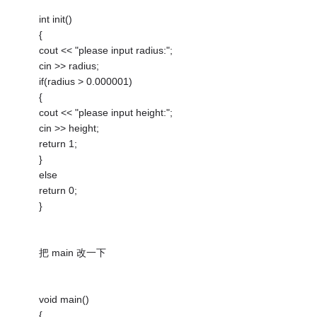
int init()
{
cout << "please input radius:";
cin >> radius;
if(radius > 0.000001)
{
cout << "please input height:";
cin >> height;
return 1;
}
else
return 0;
}
把 main 改一下
void main()
{