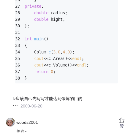
private
:
double
 radius;
double
 hight;
};
int
main
()
{
Colum 
c
(
3.0
,
4.0
)
;
cout
<<c.Area()<<
endl
;
cout
<<c.Volume()<<
endl
;
return
0
;
}
lz应该自己先写写才能达到锻炼的目的
2009-06-20
woods2001
赞
关注~