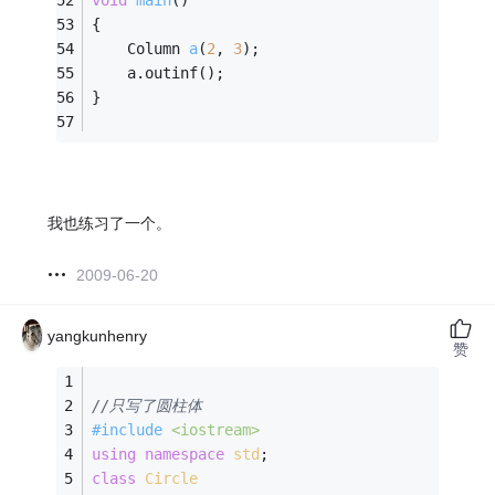
void
main
()
{  
Column 
a
(
2
, 
3
)
;
	a.outinf();
} 
我也练习了一个。
2009-06-20
yangkunhenry
赞
//只写了圆柱体
#
include
<iostream>
using
namespace
std
;
class
Circle