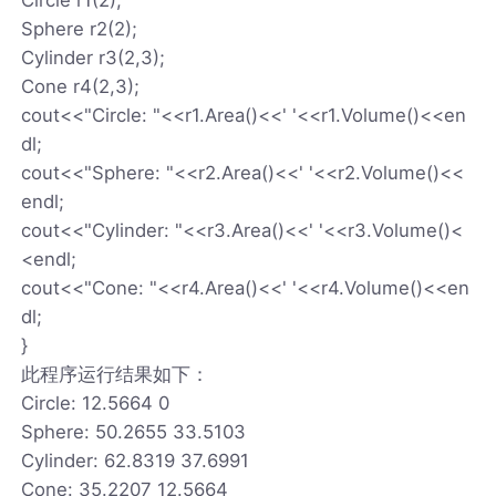
Sphere r2(2);
Cylinder r3(2,3);
Cone r4(2,3);
cout<<"Circle: "<<r1.Area()<<' '<<r1.Volume()<<en
dl;
cout<<"Sphere: "<<r2.Area()<<' '<<r2.Volume()<<
endl;
cout<<"Cylinder: "<<r3.Area()<<' '<<r3.Volume()<
<endl;
cout<<"Cone: "<<r4.Area()<<' '<<r4.Volume()<<en
dl;
}
此程序运行结果如下：
Circle: 12.5664 0
Sphere: 50.2655 33.5103
Cylinder: 62.8319 37.6991
Cone: 35.2207 12.5664