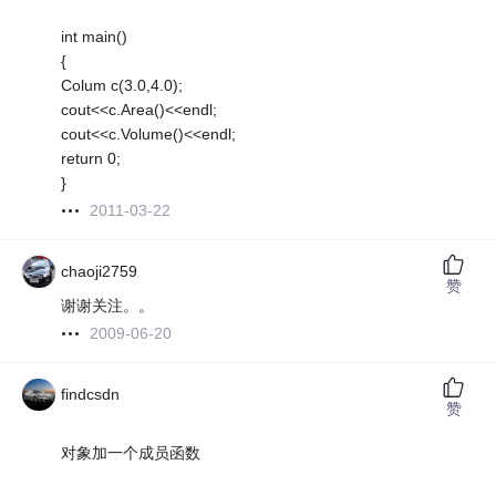
int main()
{
Colum c(3.0,4.0);
cout<<c.Area()<<endl;
cout<<c.Volume()<<endl;
return 0;
}
2011-03-22
chaoji2759
赞
谢谢关注。。
2009-06-20
findcsdn
赞
对象加一个成员函数