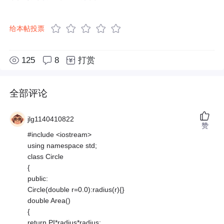
给本帖投票
125
8
打赏
全部评论
jlg1140410822
赞
#include <iostream>
using namespace std;
class Circle
{
public:
Circle(double r=0.0):radius(r){}
double Area()
{
return PI*radius*radius;