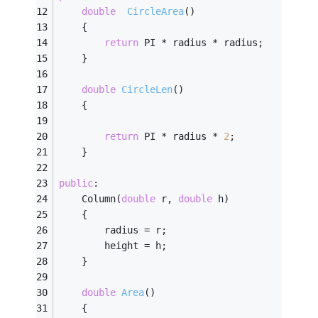
double
CircleArea
()
	{
return
 PI * radius * radius;
	}
double
CircleLen
()
	{
return
 PI * radius * 
2
;
	}
public
:
	Column(
double
 r, 
double
 h)
	{
		radius = r;
		height = h;
	}
double
Area
()
	{