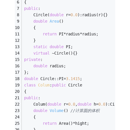
{
public
:
	Circle(
double
 r=
0.0
):radius(r){}
double
Area
()
	{
return
 PI*radius*radius;
	}
static
double
 PI;
virtual
 ~Circle(){}
private
:
double
 radius;
};
double
 Circle::PI=
3.1415
;
class
Colum
:
public
 Circle
{
public
:
	Colum(
double
 r=
0.0
,
double
 h=
0.0
):Circle(r
double
Volume
()
//计算圆的体积 
	{
return
 Area()*hight; 
	} 