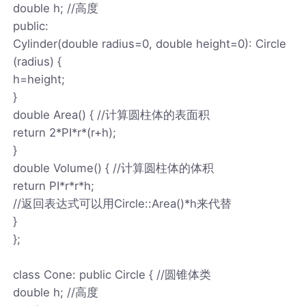
double h; //高度
public:
Cylinder(double radius=0, double height=0): Circle
(radius) {
h=height;
}
double Area() { //计算圆柱体的表面积
return 2*PI*r*(r+h);
}
double Volume() { //计算圆柱体的体积
return PI*r*r*h;
//返回表达式可以用Circle::Area()*h来代替
}
};
class Cone: public Circle { //圆锥体类
double h; //高度