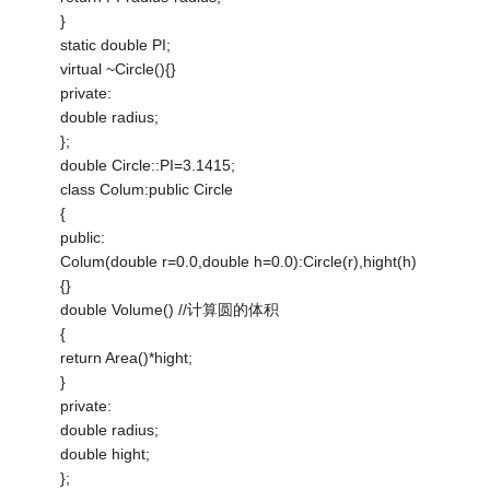
}
static double PI;
virtual ~Circle(){}
private:
double radius;
};
double Circle::PI=3.1415;
class Colum:public Circle
{
public:
Colum(double r=0.0,double h=0.0):Circle(r),hight(h)
{}
double Volume() //计算圆的体积
{
return Area()*hight;
}
private:
double radius;
double hight;
};