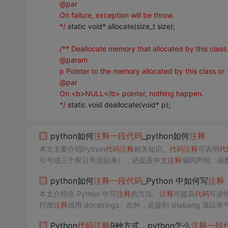
@par
On failure, exception will be throw.
*/
static void* allocate(size_t size);
/** Deallocate memory that allocated by this class
@param
p Pointer to the memory allocated by this class o
@par
On <b>NULL</b> pointer, nothing happen.
*/
static void deallocate(void* p);
python如何
注释
一段
代码
_python如何
注释
本文主要介绍Python
代码
注释
相关知识。
代码
注释
可表明
代
引号或三个双引号括起来），还提及中文
注释
编码声明、函
python如何
注释
一段
代码
_Python 中如何写
注释
本文介绍在 Python 中写
注释
的方法。
注释
可提高
代码
可读
行加
注释
或用 docstrings。此外，还提到 shebang 
Python
代码
注释
9种方式，python怎么
注释
一段