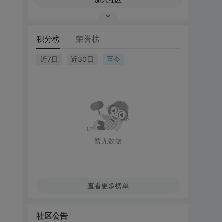
积分榜
荣誉榜
近7日
近30日
至今
暂无数据
查看更多榜单
社区公告