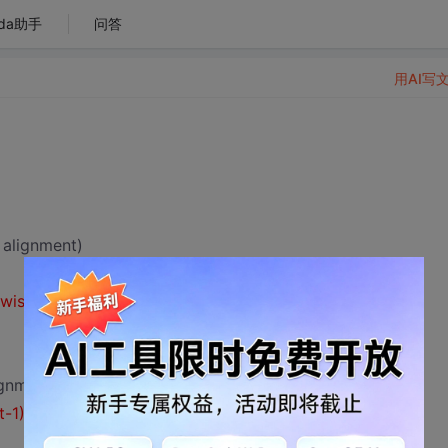
da助手
问答
用AI写
 alignment)
wise::isPO2(alignment));
gnment];
-1));
//什么意思？