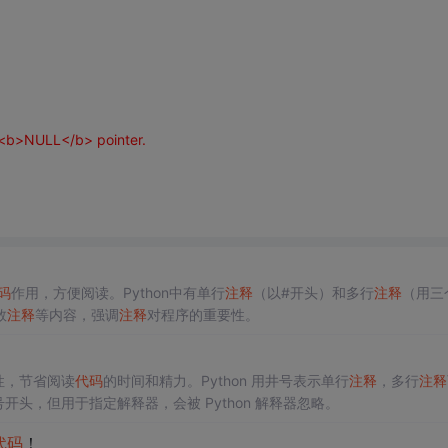
.
r <b>NULL</b> pointer.
码
作用，方便阅读。Python中有单行
注释
（以#开头）和多行
注释
（用三
数
注释
等内容，强调
注释
对程序的重要性。
性，节省阅读
代码
的时间和精力。Python 用井号表示单行
注释
，多行
注释
虽以井号开头，但用于指定解释器，会被 Python 解释器忽略。
代码
！