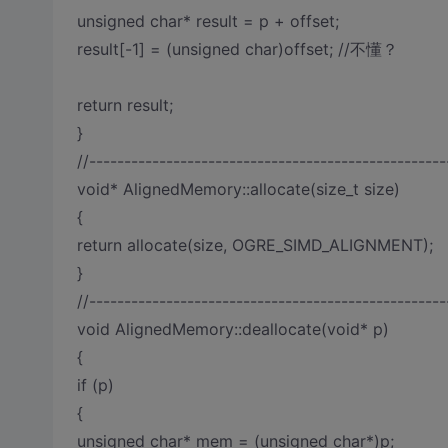
unsigned char* result = p + offset;
result[-1] = (unsigned char)offset; //不懂？
return result;
}
//---------------------------------------------------
void* AlignedMemory::allocate(size_t size)
{
return allocate(size, OGRE_SIMD_ALIGNMENT);
}
//---------------------------------------------------
void AlignedMemory::deallocate(void* p)
{
if (p)
{
unsigned char* mem = (unsigned char*)p;