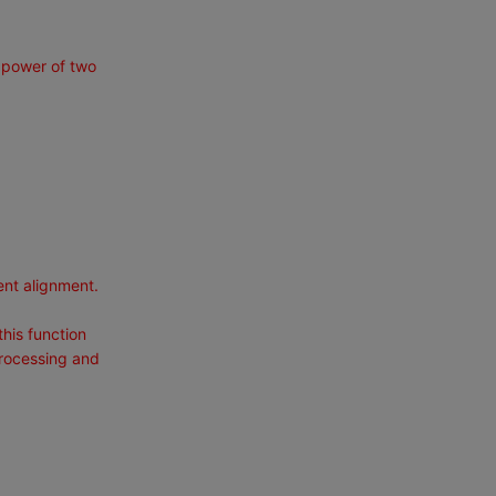
e power of two
ent alignment.
his function
rocessing and