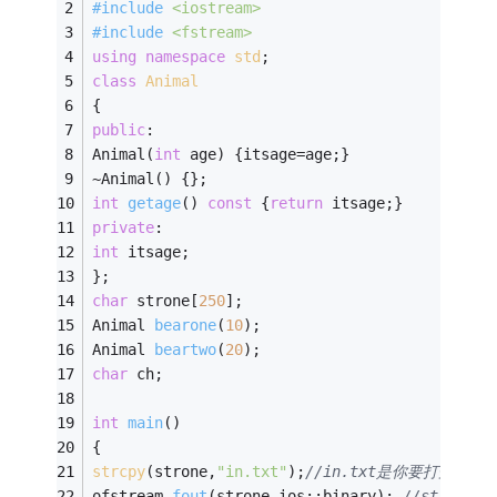
#
include
<iostream>
#
include
<fstream>
using
namespace
std
; 
class
Animal
{ 
public
: 
Animal(
int
 age) {itsage=age;} 
~Animal() {}; 
int
getage
()
const
{
return
 itsage;} 
private
: 
int
 itsage; 
}; 
char
 strone[
250
]; 
Animal 
bearone
(
10
)
; 
Animal 
beartwo
(
20
)
; 
char
 ch; 
int
main
()
{ 
strcpy
(strone,
"in.txt"
);
//in.txt是你要打开的文
ofstream 
fout
(strone,ios::binary)
; 
//stron