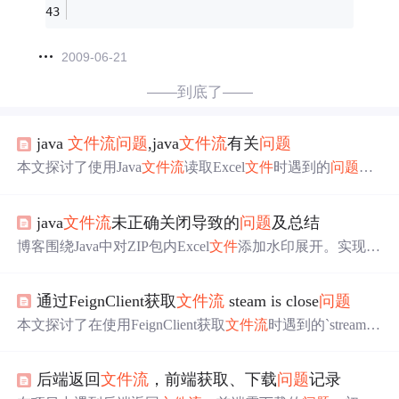
2009-06-21
——到底了——
java
文件
流
问题
,java
文件
流
有关
问题
本文探讨了使用Java
文件
流
读取Excel
文件
时遇到的
问题
，
即在
文件
路径正确的情况下仍抛出NullPointerException异
常。文中提供了两种尝试读取
文件
的代码示例，并分析了
java
文件
流
未正确关闭导致的
问题
及总结
可能的原因。
博客围绕Java中对ZIP包内Excel
文件
添加水印展开。实现功
能后出现ZIP包
文件
大小显示0KB、解压报错
问题
，经分析
是关闭
文件
流
顺序有误，应先关输出
流
再关输入
流
。还介
通过FeignClient获取
文件
流
steam is close
问题
绍了Java关闭
文件
流
的最佳实践和注意事项，强调正确关
流
的重要性。
本文探讨了在使用FeignClient获取
文件
流
时遇到的`stream is
close`错误，该
问题
源于IDEA Debug启动方式。解决方案
是避免使用Debug模式，直接正常启动应用，从而成功读
后端返回
文件
流
，前端获取、下载
问题
记录
取并处理
文件
流
。