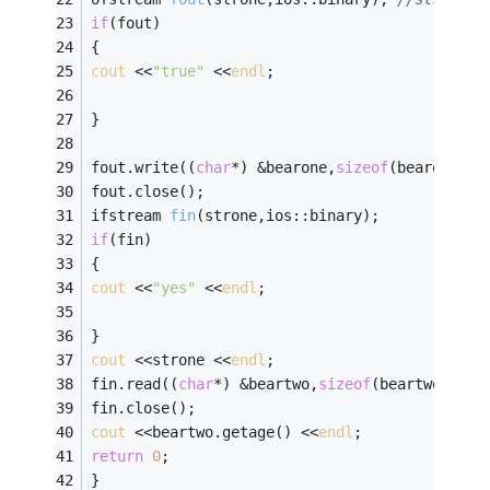
if
(fout) 
{ 
cout
 <<
"true"
 <<
endl
; 
} 
fout.write((
char
*) &bearone,
sizeof
(bearone));
fout.close(); 
ifstream 
fin
(strone,ios::binary)
; 
if
(fin) 
{ 
cout
 <<
"yes"
 <<
endl
; 
} 
cout
 <<strone <<
endl
; 
fin.read((
char
*) &beartwo,
sizeof
(beartwo)); 
fin.close(); 
cout
 <<beartwo.getage() <<
endl
; 
return
0
; 
} 