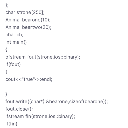
};
char strone[250];
Animal bearone(10);
Animal beartwo(20);
char ch;
int main()
{
ofstream fout(strone,ios::binary);
if(fout)
{
cout<<"true"<<endl;
}
fout.write((char*) &bearone,sizeof(bearone));
fout.close();
ifstream fin(strone,ios::binary);
if(fin)