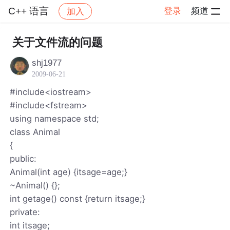
C++ 语言
登录
频道
加入
帖子详情
社区
C++ 语言
关于文件流的问题
shj1977
2009-06-21
#include<iostream>
#include<fstream>
using namespace std;
class Animal
{
public:
Animal(int age) {itsage=age;}
~Animal() {};
int getage() const {return itsage;}
private:
int itsage;