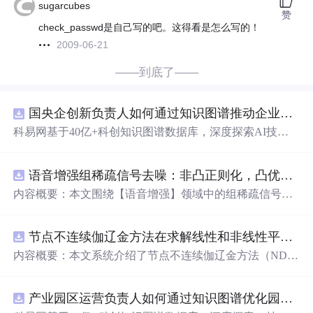
sugarcubes
赞
check_passwd是自己写的吧。这得看是怎么写的！
2009-06-21
——到底了——
国央企创新负责人如何通过知识图谱推动企业技术创新与外部资源高效对接？.docx
科易网基于40亿+科创知识图谱数据库，深度探索AI技术
在技术转移、成果转化、技术经纪、知识产权、产业创
新、科技招商等垂直领域的多样化应用场景，研究科技创
语音增强组稀疏信号去噪：非凸正则化，凸优化研究（Matlab代码实现）
新领域的AI+数智化解决方案，推动科技创新与产业创新
智能化发展。
内容概要：本文围绕【语音增强】领域中的组稀疏信号去
噪
问题
展开研究，提出了一种结合非凸正则化与凸优化理
论的去噪方法，旨在提升含噪语音信号的可懂度与质量。
节点不连续伽辽金方法在求解线性和非线性平流方程中的一维实现（Matlab代码实现）
文章系统阐述了组稀疏信号模型的构建机制，引入非凸正
则项以更精确地逼近理想稀疏性，克服传统凸正则化在稀
内容概要：本文系统介绍了节点不连续伽辽金方法（ND
疏表达上的局限性，并采用高效的凸优化算法保障模型求
G）在求解线性和非线性平流方程中的一维数值实现过
解的稳定性与收敛性。整个算法流程在Matlab平台上完整
程，并配套提供了完整的Matlab代码实现。该方法作为一
实现，涵盖语音信号预处理、稀疏系数求解、去噪重构等
产业园区运营负责人如何通过知识图谱优化园区企业与科研机构的协同创新机制？.docx
种高精度、高分辨率的数值离散化技术，特别适用于对流
关键环节，并配套提供可复现的代码资源，便于研究人员