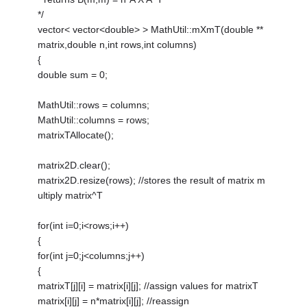
*/
vector< vector<double> > MathUtil::mXmT(double **
matrix,double n,int rows,int columns)
{
double sum = 0;
MathUtil::rows = columns;
MathUtil::columns = rows;
matrixTAllocate();
matrix2D.clear();
matrix2D.resize(rows); //stores the result of matrix m
ultiply matrix^T
for(int i=0;i<rows;i++)
{
for(int j=0;j<columns;j++)
{
matrixT[j][i] = matrix[i][j]; //assign values for matrixT
matrix[i][j] = n*matrix[i][j]; //reassign