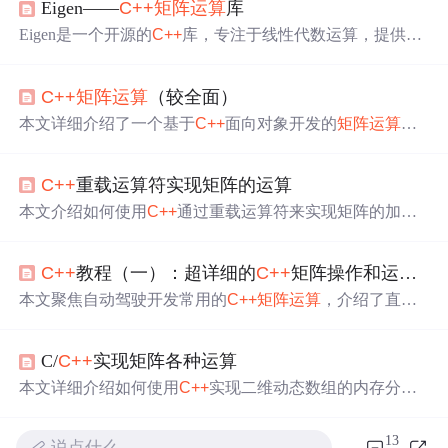
Eigen——
C++
矩阵运算
库
Eigen是一个开源的
C++
库，专注于线性代数运算，提供矩
阵和向量操作。本文介绍了如何下载配置Eigen，以及矩阵
类Matrix和Array的使用，包括构造、初始化、赋值、大小
C++
矩阵运算
（较全面）
调整和运算等基本操作。此外，还提到了块操作和特殊矩
阵的创建。对于动态矩阵，resize()方法会改变大小并析构
本文详细介绍了一个基于
C++
面向对象开发的
矩阵运算
原有数据，而conservativeResize()则可在不破坏原有数据的
库，包括矩阵和向量的基本操作、三维矩阵处理、矩阵分
情况下调整大小。
解及特征值计算等高级功能。该库提供丰富的运算符重
C++
重载运算符实现矩阵的运算
载，如加、减、乘、除，以及矩阵转置、求逆、行列式计
算等。
本文介绍如何使用
C++
通过重载运算符来实现矩阵的加减
乘等基本运算，探讨了重载运算符的语法和注意事项，以
及在
矩阵运算
中的应用。
C++
教程（一）：超详细的
C++
矩阵操作和运算（附实例代码，与python对比）
本文聚焦自动驾驶开发常用的
C++
矩阵运算
，介绍了直接
用数组和vector运算的方法，重点讲解了Eigen库的矩阵操
作，包括矩阵创建、参数获取、索引、拼接、运算等，还
C/
C++
实现矩阵各种运算
给出了解线性方程组和二次多项式拟合等应用案例。
本文详细介绍如何使用
C++
实现二维动态数组的内存分
配，并基于此进行矩阵的创建、初始化、加法、减法、乘
法及数乘运算。通过具体代码示例，展示动态内存管理在
13
说点什么…