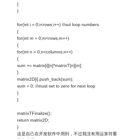
}
}
for(int i = 0;i<rows;i++) //out loop numbers
{
for(int m = 0;m<rows;m++)
{
for(int n = 0;n<columns;n++)
{
sum += matrix[i][n]*matrixT[n][m];
}
matrix2D[i].push_back(sum);
sum = 0; //must set to zero for next loop
}
}
matrixTFinalize();
return matrix2D;
}
这是自己在开发软件中用到，不过我没有用运算符重