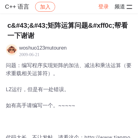
C++ 语言
登录
频道
加入
帖子详情
社区
C++ 语言
c&#43;&#43;矩阵运算问题&#xff0c;帮看
一下谢谢
woshuo123mutouren
2009-06-21
问题：编写程序实现矩阵的加法、减法和乘法运算（要
求重载相关运算符）。
LZ运行，但是有一处错误。
如有高手请编写一个。~~~~~
代码太长，不让发帖，请看这个：http://www.tianmo