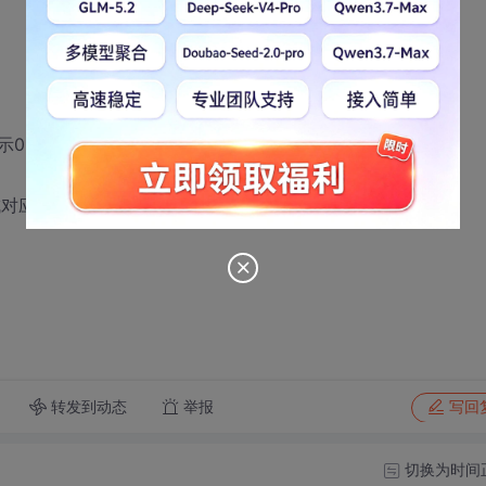
，11要显示1,…15要显示5)
换成对应的字母（有大小写）
转发到动态
举报
写回
切换为时间