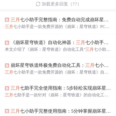
加载更多回复（77）
三月
七小助手完整指南：免费自动完成崩坏星穹铁道日常任务
三月
七小助手是一款免费开源的《崩坏：星穹铁道》PC端
自动化工具，利用图像识别技术实现日常任务、体力清
理、模拟宇宙等周常与日程任务的全自动执行。支持多平
《崩坏星穹铁道》自动化神器：
三月
七小助手的终极使用宝典
台消息推送、定时运行与个性化配置，帮助玩家高效管理
游戏进度，减少重复操作负担。
本文介绍了《崩坏：星穹铁道》自动化工具“
三月
七小助
手”的核心功能与使用方法，涵盖安装配置、智能体力管
理、日常任务自动化及周常挑战优化等内容。该工具基于
崩坏星穹铁道终极免费自动化工具：
三月
七小助手完整使用指南
图像识别技术，支持图形化操作界面，适合无编程基础的
玩家使用，有效提升游戏效率。
三月
七小助手是一款免费开源的《崩坏：星穹铁道》自动
化工具，基于图像识别技术实现日常任务、周常挑战、多
账号管理等功能的全自动运行。支持智能体力监控、任务
三月
七助手完全使用指南：5步轻松实现崩坏星穹铁道自动化
调度与实时消息推送，适用于上班族、学生及多号玩家，
大幅提升游戏效率，降低重复操作负担。
三月
七助手是一款针对《崩坏：星穹铁道》的自动化工
具，支持自动完成日常任务、智能领取奖励及多账号管
理。通过5步配置即可实现游戏内重复操作的自动化，提升
三月
七小助手完整使用指南：5分钟掌握崩坏星穹铁道自动化操作
效率并减少遗漏。工具基于Python开发，适用于Windows系