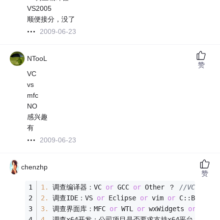
VS2005
顺便接分，没了
2009-06-23
NTooL
赞
VC
vs
mfc
NO
感兴趣
有
2009-06-23
chenzhp
赞
1.
 调查编译器：VC 
or
 GCC 
or
 Other ？ 
//VC我的最
2.
 调查IDE：VS 
or
 Eclipse 
or
 vim 
or
 C::B 
or
 Ot
3.
 调查界面库：MFC 
or
 WTL 
or
 wxWidgets 
or
 QT 
or
4.
 调查x64开发：公司项目是否要求支持x64平台？ 
//No