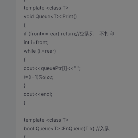
template <class T>
void Queue<T>::Print()
{
if (front==rear) return;//空队列，不打印
int i=front;
while (i!=rear)
{
cout<<queuePtr[i]<<" ";
i=(i+1)%size;
}
cout<<endl;
}
template <class T>
bool Queue<T>::EnQueue(T x) //入队
{