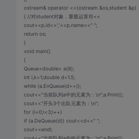
ostream& operator <<(ostream &os,student &p)
{ //对student对象，重载运算符<<
cout<<p.id<<','<<p.name<<" ";
return os;
}
void main()
{
Queue<double> a(8);
int i,k=1;double d=1.5;
while (a.EnQueue(d++));
cout<<"当前队列a中的元素为：\n";a.Print();
cout<<"开头3个出队元素为：\n";
for (i=0;i<3;i++)
if (a.DeQueue(d)) cout<<d<<" ";
cout<<endl;
cout<<"当前队列a中的元素为：\n";a.Print();