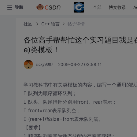
全部
博文收录
A
导航
社区
C++ 语言
帖子详情
各位高手帮帮忙这个实习题目我是在
e)类模板！
2009-06-22 03:58:11
ricky9087
学习教科书中有关类模板的内容，编写一个通用的队列(
 队列为顺序循环队列；
 队头、队尾指针分别用front、rear表示；
 front=rear表示队列空；
 (rear+1)%size=front表示队列满。
【要求】
1. 顺序队列空间为动态分配内存空间获得；