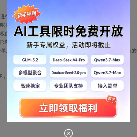
并进行测试；
ent类)队列，可通过重载<<来解决。
模板的编程问题。（选做内容）
”还是“空”。所给程序中，front= rear表示队列空，
有一个单元空闲不能使用的情况。修改后，当front=rear时，由flag
序，并给出测试运行结果。