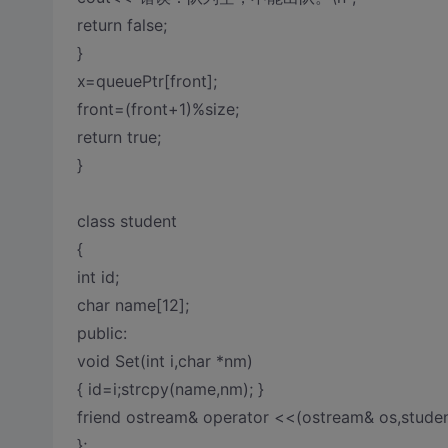
return false;
}
x=queuePtr[front];
front=(front+1)%size;
return true;
}
class student
{
int id;
char name[12];
public:
void Set(int i,char *nm)
{ id=i;strcpy(name,nm); }
friend ostream& operator <<(ostream& os,studen
};