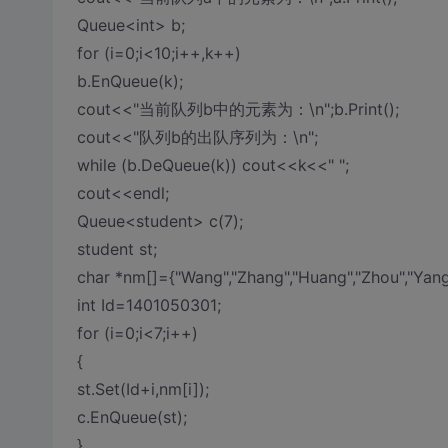
Queue<int> b;
for (i=0;i<10;i++,k++)
b.EnQueue(k);
cout<<"当前队列b中的元素为：\n";b.Print();
cout<<"队列b的出队序列为：\n";
while (b.DeQueue(k)) cout<<k<<" ";
cout<<endl;
Queue<student> c(7);
student st;
char *nm[]={"Wang","Zhang","Huang","Zhou","Yang"
int Id=1401050301;
for (i=0;i<7;i++)
{
st.Set(Id+i,nm[i]);
c.EnQueue(st);
}