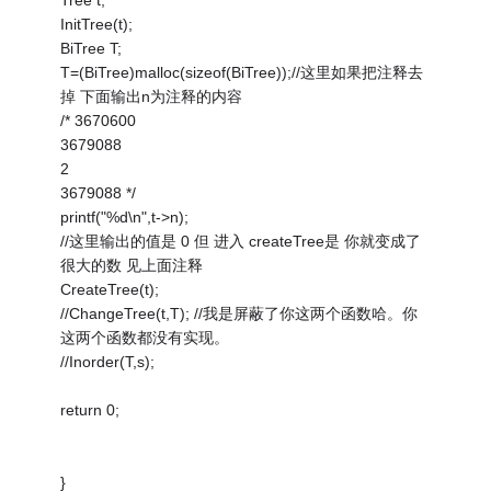
Tree t;
InitTree(t);
BiTree T;
T=(BiTree)malloc(sizeof(BiTree));//这里如果把注释去
掉 下面输出n为注释的内容
/* 3670600
3679088
2
3679088 */
printf("%d\n",t->n);
//这里输出的值是 0 但 进入 createTree是 你就变成了
很大的数 见上面注释
CreateTree(t);
//ChangeTree(t,T); //我是屏蔽了你这两个函数哈。你
这两个函数都没有实现。
//Inorder(T,s);
return 0;
}