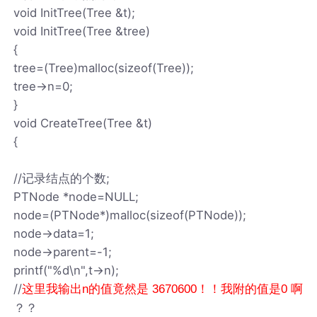
void InitTree(Tree &t);
void InitTree(Tree &tree)
{
tree=(Tree)malloc(sizeof(Tree));
tree->n=0;
}
void CreateTree(Tree &t)
{
//记录结点的个数;
PTNode *node=NULL;
node=(PTNode*)malloc(sizeof(PTNode));
node->data=1;
node->parent=-1;
printf("%d\n",t->n);
//
这里我输出n的值竟然是 3670600！！我附的值是0 啊
？？