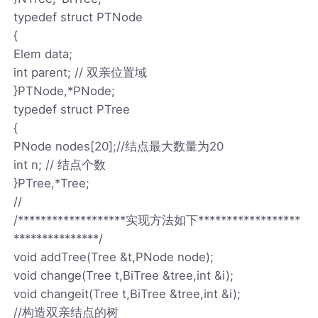
typedef struct PTNode
{
Elem data;
int parent; // 双亲位置域
}PTNode,*PNode;
typedef struct PTree
{
PNode nodes[20];//结点最大数量为20
int n; // 结点个数
}PTree,*Tree;
//
/*******************实现方法如下******************
***************/
void addTree(Tree &t,PNode node);
void change(Tree t,BiTree &tree,int &i);
void changeit(Tree t,BiTree &tree,int &i);
//构造双亲结点的树