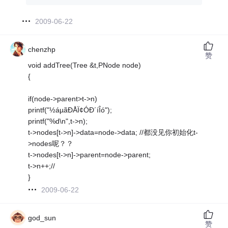
2009-06-22
chenzhp
赞
void addTree(Tree &t,PNode node)
{
if(node->parent>t->n)
printf("½áµãÐÅÏ¢ÓÐ´íÎó");
printf("%d\n",t->n);
t->nodes[t->n]->data=node->data; //都没见你初始化t-
>nodes呢？？
t->nodes[t->n]->parent=node->parent;
t->n++;//
}
2009-06-22
god_sun
赞