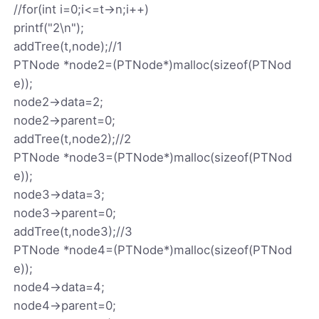
//for(int i=0;i<=t->n;i++)
printf("2\n");
addTree(t,node);//1
PTNode *node2=(PTNode*)malloc(sizeof(PTNod
e));
node2->data=2;
node2->parent=0;
addTree(t,node2);//2
PTNode *node3=(PTNode*)malloc(sizeof(PTNod
e));
node3->data=3;
node3->parent=0;
addTree(t,node3);//3
PTNode *node4=(PTNode*)malloc(sizeof(PTNod
e));
node4->data=4;
node4->parent=0;