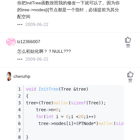
你把InitTree函数按照我的修改一下就可以了。因为你
的tree->nodes[i]节点都是一个指针，必须提前为其分
配空间
2009-06-22
lz12366007
赞
怎么初始化啊？？NULL???
2009-06-22
chenzhp
赞
void
InitTree
(Tree &tree)
{ 
tree=(Tree)
malloc
(
sizeof
(Tree)); 
    tree->n=
0
; 
for
(
int
 i = 
0
;i <
20
;i++)
     tree->nodes[i]=(PTNode*)
malloc
(
sizeof
(PT
} 