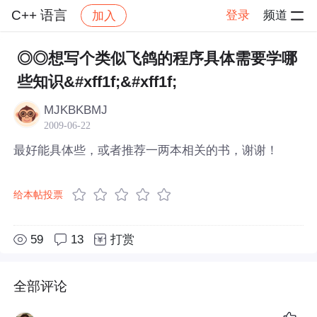
C++ 语言
登录
频道
加入
帖子详情
社区
C++ 语言
◎◎想写个类似飞鸽的程序具体需要学哪
些知识&#xff1f;&#xff1f;
MJKBKBMJ
2009-06-22
最好能具体些，或者推荐一两本相关的书，谢谢！
给本帖投票
59
13
打赏
全部评论