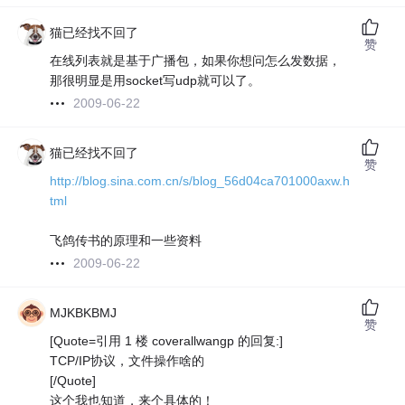
猫已经找不回了
赞
在线列表就是基于广播包，如果你想问怎么发数据，
那很明显是用socket写udp就可以了。
2009-06-22
猫已经找不回了
赞
http://blog.sina.com.cn/s/blog_56d04ca701000axw.h
tml
飞鸽传书的原理和一些资料
2009-06-22
MJKBKBMJ
赞
[Quote=引用 1 楼 coverallwangp 的回复:]
TCP/IP协议，文件操作啥的
[/Quote]
这个我也知道，来个具体的！