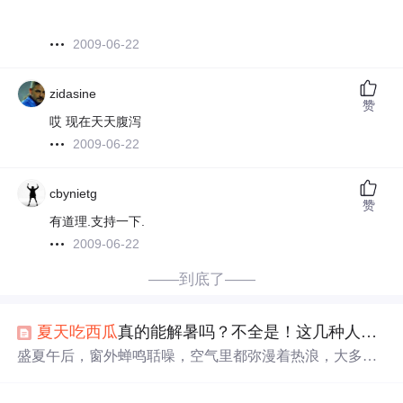
2009-06-22
zidasine
赞
哎 现在天天腹泻
2009-06-22
cbynietg
赞
有道理.支持一下.
2009-06-22
——到底了——
夏天
吃
西瓜
真的能解暑吗？不全是！这几种人还是注意一点好
盛夏午后，窗外蝉鸣聒噪，空气里都弥漫着热浪，大多数
人的降温“秘籍”，恐怕
少
不了一个字：瓜。小时候，一到
暑假，家门口总会堆满青皮红瓤的大
西瓜
。母亲用一把沉