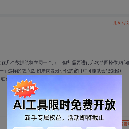
用AI写
往往几个数据绘制在同一个点上,但却需要进行几次绘图操作,请问
十个这样的散点图,如果恢复最小化的窗口时可能就会很缓慢)
不知道有没有方法对图像进行压缩以减少资源的占用呢？
转发到动态
举报
写回