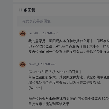
11 条
回复
请发表友善的回复…
tan34035
2009-07-03
我的意思是，画图现实本身和数据独立开来，假设在51
512*512的位图，对10w个点遍历（由于大小不
复再位图的同一个位置上也没有关系，最后将位图显
haven_t
2009-06-28
[Quote=引用 7 楼 Mackz 的回复:]
单色位图能有多大。其实你这种方法，就是按照单色位
缩和几位几位色没有关系，因为只管二进制数据。
[/Quote]
颜色位数会对rle压缩比有影响的,假如每个像素占32
重复像素才能达到压缩效果.