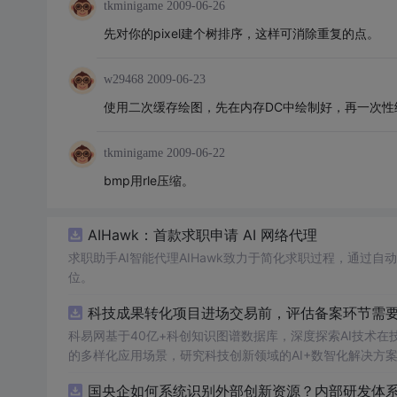
tkminigame
2009-06-26
先对你的pixel建个树排序，这样可消除重复的点。
w29468
2009-06-23
使用二次缓存绘图，先在内存DC中绘制好，再一次性
tkminigame
2009-06-22
bmp用rle压缩。
AIHawk：首款求职申请 AI 网络代理
求职助手AI智能代理AIHawk致力于简化求职过程，通过
位。
科技成果转化项目进场交易前，评估备案环节需要准
科易网基于40亿+科创知识图谱数据库，深度探索AI技术
的多样化应用场景，研究科技创新领域的AI+数智化解决方
国央企如何系统识别外部创新资源？内部研发体系