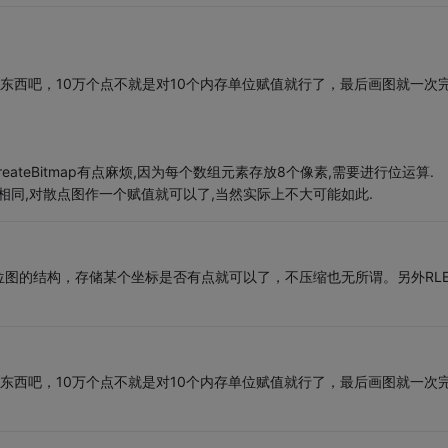
这个东西吧，10万个点不就是对10个内存单位赋值就行了，最后画图就一次
ateBitmap有点麻烦,因为每个数组元素存放8个像素,需要进行位运算.
相同,对散点图作一个赋值就可以了,当然实际上不大可能如此.
图的结构，存储某个坐标是否有点就可以了，不压缩也无所谓。另外RL
这个东西吧，10万个点不就是对10个内存单位赋值就行了，最后画图就一次