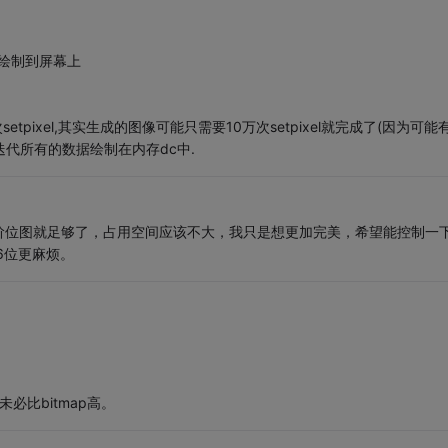
绘制到屏幕上
tpixel,其实生成的图像可能只需要10万次setpixel就完成了(因为可能
是要迭代所有的数据绘制在内存dc中.
阶位图就足够了，占用空间应该不大，我只是想更加完美，希望能控制一
6位更麻烦。
必比bitmap高。