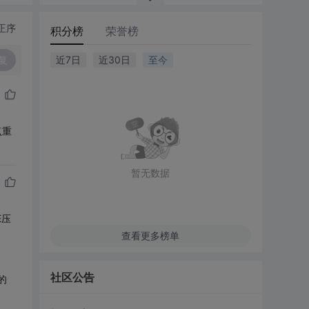
正序
积分榜
荣誉榜
复
近7日
近30日
至今
点重
暂无数据
E压
查看更多榜单
社区公告
的