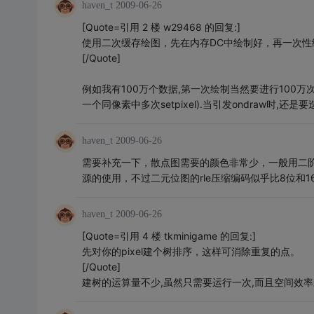
haven_t
2009-06-26
[Quote=引用 2 楼 w29468 的回复:]
使用二次缓存绘图，先在内存DC中绘制好，再一次性
[/Quote]
例如我有100万个数据,第一次绘制当然要进行100万次se
一个同像素中多次setpixel).当引发ondraw时,还
haven_t
2009-06-26
需要补充一下，散点图需要的颜色非常少，一般用二
源的使用，不过二元位图的rle压缩编码似乎比8位和1
haven_t
2009-06-26
[Quote=引用 4 楼 tkminigame 的回复:]
先对你的pixel建个树排序，这样可消除重复的点。
[/Quote]
建树的运算量不少,虽然只需要运行一次,而且空间效率未