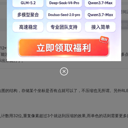
切换为时间
发表回
2*512的空间显示（通常软件显示区位固定大小），那么就分配一个
一样可能涉及到差值或者去最邻近点），哪个位置有点就标记，很有可能很多
示出来就行了。
图的结构，存储某个坐标是否有点就可以了，不压缩也无所谓。另外RL
位,计数用32位,重复像素超过3个就达到压缩的效果,而单色的话则需要更多