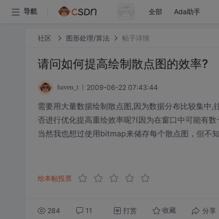
全部
Ada助手
导航
社区
图形处理/算法
帖子详情
请问如何提高绘制散点图的效率?
2009-06-22 07:43:44
haven_t
需要用大量数据绘制散点图,因为数据分布比较集中,
否进行优化提高重绘效率呢?(因为在窗口中可能有数
当然我也想过使用bitmap来储存每个散点图，但
给本帖投票
284
11
打赏
分享
收藏