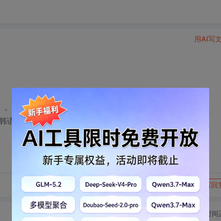
用AI写
。。。。但是 但是 但但是。。是搞ASP 的 现在已经3个 月
科 韩语精通 当过翻译 日语过2级了 大家说我这样发展可以吗？
转发到动态
举报
写回
切换为时间