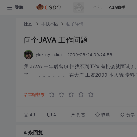
全部
Ada助手
导航
社区
非技术区
帖子详情
问个JAVA 工作问题
2009-06-24 09:24:56
yinxingshashou
我 JAVA 一年后离职 怕找不到工作 有机会就面试了
了。。。。。。。。 在大连 工资2000 本人我 专
给本帖投票
49
4
打赏
分享
收藏
4 条
回复