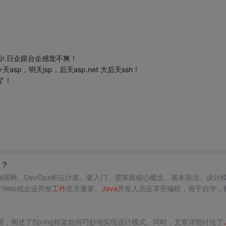
少.日企跟台企感觉不爽！
，明天jsp，后天asp.net 大后天ssh！
了！
题
？
、物联网、DevOps和云计算。要入门，需掌握核心概念、基本语法、设计
于Web或企业开发
工作
至关重要。
Java
开发人员应享受编程，善于自学，
，阐述了Spring框架如何巧妙地实现设计模式。同时，文章详细讨论了