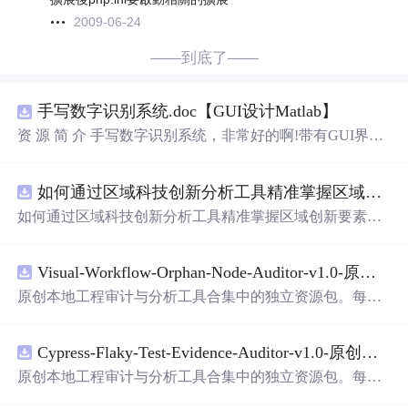
2009-06-24
——到底了——
手写数字识别系统.doc【GUI设计Matlab】
资 源 简 介 手写数字识别系统，非常好的啊!带有GUI界
面，使用方便! 详 情 说 明 用这个手写数字识别系统，你可
以轻松地识别手写数字。这个系统不仅功能强大，而且还
如何通过区域科技创新分析工具精准掌握区域创新要素分布与产业链融合现状？.docx
带有直观的图形用户界面（GUI），非常容易使用。你只
需要将手写数字输入系统，它将立即给出准确的识别结
如何通过区域科技创新分析工具精准掌握区域创新要素分
果。这个系统可以在各种场景中使用，无论是学校、工作
布与产业链融合现状？
还是日常生活，都能为你提供快速和准确的识别服务。它
是一个非常方便和实用的工具，你一定会喜欢它的！
Visual-Workflow-Orphan-Node-Auditor-v1.0-原创源码与文档.zip
原创本地工程审计与分析工具合集中的独立资源包。每个
ZIP包含完整源码、3项自动化测试、可复现合成示例、离
线HTML、JSON与SVG报告、1080×720真实运行效果图、
Cypress-Flaky-Test-Evidence-Auditor-v1.0-原创源码与文档.zip
README、运行说明、功能清单、MIT License及原创与授
权声明。解压后进入project目录，执行npm test验证算法，
原创本地工程审计与分析工具合集中的独立资源包。每个
执行npm run report生成报告，也可通过本地静态服务器打
ZIP包含完整源码、3项自动化测试、可复现合成示例、离