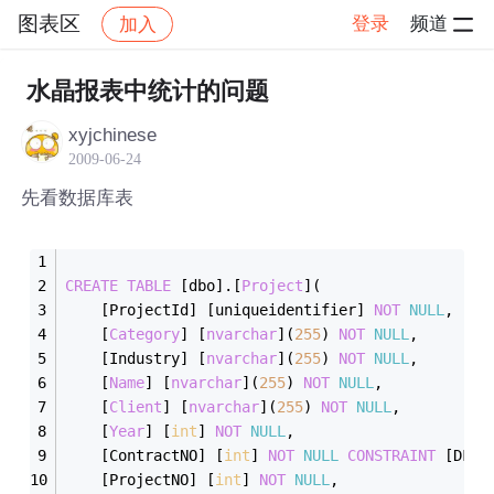
图表区
登录
频道
加入
帖子详情
社区
图表区
水晶报表中统计的问题
xyjchinese
2009-06-24
先看数据库表
CREATE
TABLE
 [dbo].[
Project
](
	[ProjectId] [uniqueidentifier] 
NOT
NULL
,
	[
Category
] [
nvarchar
](
255
) 
NOT
NULL
,
	[Industry] [
nvarchar
](
255
) 
NOT
NULL
,
	[
Name
] [
nvarchar
](
255
) 
NOT
NULL
,
	[
Client
] [
nvarchar
](
255
) 
NOT
NULL
,
	[
Year
] [
int
] 
NOT
NULL
,
	[ContractNO] [
int
] 
NOT
NULL
CONSTRAINT
 [DF_P
	[ProjectNO] [
int
] 
NOT
NULL
,