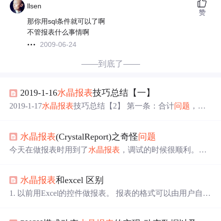
llsen
赞
那你用sql条件就可以了啊
不管报表什么事情啊
2009-06-24
——到底了——
2019-1-16
水晶报表
技巧总结【一】
2019-1-17
水晶报表
技巧总结【2】 第一条：合计
问题
，包
括汇总或者是简单数量合计或者是页面行数的
统计
或者是
页面数的
统计
等... 第二条：关于抑制显示，在【详细资
水晶报表
(CrystalReport)之奇怪
问题
料】
中
，有些字段不想在一些页面显示出来，可抑制显示
这些字段，在后面的公式
中
添加： 第三条：分页
问题
,有按
今天在做报表时用到了
水晶报表
，调试的时候很顺利。后
组分页或者按行分页或者分组后按行分页 第四条：公式显
来要分组，加上了也没有
问题
。分组时进行了
统计
，
问题
示页码 第五条：各个计数参数函数 第六条：行列的公
就出现了。 开始报错，说什么布尔值错误，我数据库字段
式...
水晶报表
和excel 区别
根本没有真假类型的。搞的我一头雾水。连接数据库后发
现有一个字段没有加入报表就有红色的钩，这下就奇怪
1. 以前用Excel的控件做报表。 报表的格式可以由用户自己
了。(因为CR默认时字段加 入报表才会出现)，我又从新连
制作，比如报表的标题、每行每列的内容等。感觉还是很
接，修改表，
问题
还是不能解决。 狂郁闷啊，我把报表上
方便的。缺点是电脑里必须装excel。 2. ？以前用Excel的控