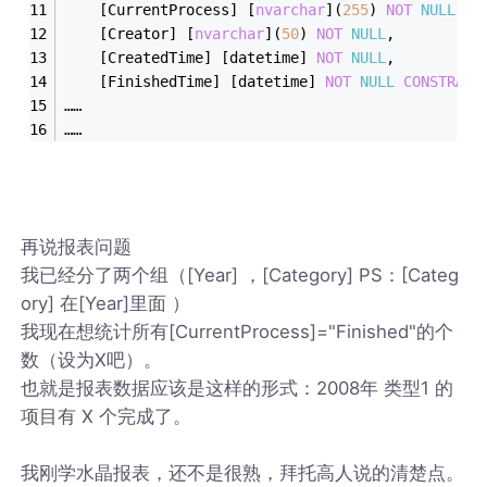
	[CurrentProcess] [
nvarchar
](
255
) 
NOT
NULL
,
	[Creator] [
nvarchar
](
50
) 
NOT
NULL
,
	[CreatedTime] [datetime] 
NOT
NULL
,
	[FinishedTime] [datetime] 
NOT
NULL
CONSTRAIN
……
……
再说报表问题
我已经分了两个组（[Year] ，[Category] PS：[Categ
ory] 在[Year]里面 ）
我现在想统计所有[CurrentProcess]="Finished"的个
数（设为X吧）。
也就是报表数据应该是这样的形式：2008年 类型1 的
项目有 X 个完成了。
我刚学水晶报表，还不是很熟，拜托高人说的清楚点。