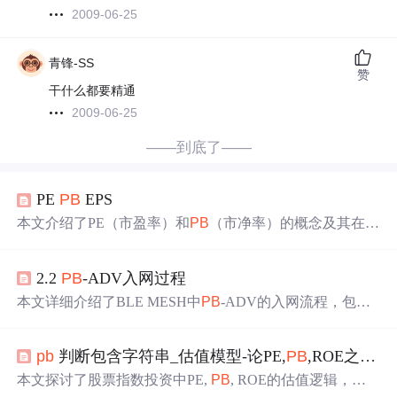
2009-06-25
青锋-SS
赞
干什么都要精通
2009-06-25
——到底了——
PE
PB
EPS
本文介绍了PE（市盈率）和
PB
（市净率）的概念及其在金
融投资中的应用。PE侧重未来盈利能力，
PB
关注当下资产
价值。PE适合高风险、高成长行业，
PB
适用于成熟稳定型
2.2
PB
-ADV入网过程
企业。同时，文章强调了每股收益（EPS）在评估企业盈
利能力中的作用，并指出合理结合ROE进行分析的重要
本文详细介绍了BLE MESH中
PB
-ADV的入网流程，包括L
性。
ink ID、Transaction Number和Generic Provisioning PDU的组
成。与
PB
-GATT不同，
PB
-ADV基于会话模型，通过Gene
pb
判断包含字符串_估值模型-论PE,
PB
,ROE之间的内在逻辑关系
ric Provisioning PDUs进行配置，最大PDU限制为24字节。
入网流程涉及Generic Mesh Provisioning Link Open、Ack、
本文探讨了股票指数投资中PE,
PB
, ROE的估值逻辑，指
Close等步骤，确保数据交互的安全和完整性。