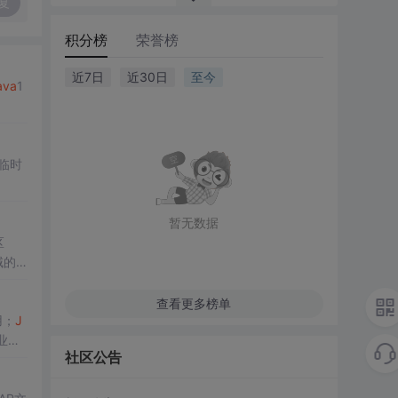
复
积分榜
荣誉榜
近7日
近30日
至今
ava
1
临时
暂无数据
区
域的
查看更多榜单
用；
J
业级
社区公告