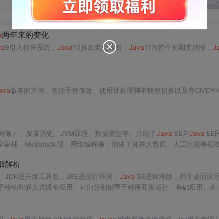
发表回
a
两年来的变化
va
9引入模块系统，
Java
10推出类型推断，
Java
11为首个长期支持版，
J
ava
版本的方法，包括手动修改、使用批处理脚本快速切换以及在CMD中
对象）、发展历史、JVM原理、数据类型等。介绍了
Java
SE与
Java
EE
Boot全家桶、MyBatis实现、网络编程等，阐述了其在大数据、人工智能等领
细解析
。JDK是开发工具包，JRE是运行环境；
Java
SE是标准版，用于桌面应
于移动和嵌入式设备应用。它们分别侧重于程序开发运行、基础应用、企