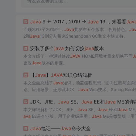
请发表友善的回复…
Java
9 ← 2017，2019 →
Java
13 ，来看看
Jav
回顾2017至2019年，
Java
共发布五个版本，各具特色。
Ja
2和
Java
13则分别带来Shenandoah GC和文本块支持。
安装了多个
java
如何切换
java
版本
本文介绍了一种通过修改
JAVA
_HOME环境变量来切换不同
J
更改
Java
版本的步骤。
【
Java
】
JAVA
知识总结浅析
本文全面总结了
Java
知识，涵盖编程思想（面向过程与面向
别、应用场景，还涉及JDK、
Java
Web技术、Spring 
应用。
JDK、JRE、
Java
SE、
Java
EE和
Java
ME的详
本文详细解析了JDK、JRE、
Java
SE、
Java
EE和
Java
ME
ava
EE是企业版，用于企业级应用；
Java
ME是微型版，用
应用和移动嵌入式应用开发。
Java
笔记——
Java
命令大全