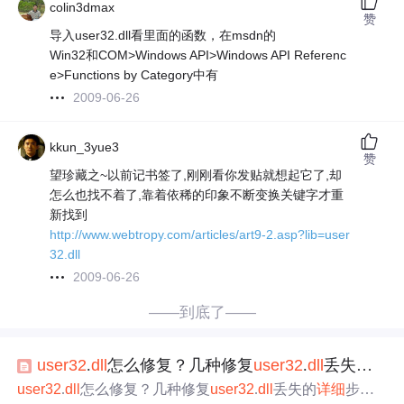
colin3dmax
赞
导入user32.dll看里面的函数，在msdn的
Win32和COM>Windows API>Windows API Referenc
e>Functions by Category中有
2009-06-26
kkun_3yue3
赞
望珍藏之~以前记书签了,刚刚看你发贴就想起它了,却
怎么也找不着了,靠着依稀的印象不断变换关键字才重
新找到
http://www.webtropy.com/articles/art9-2.asp?lib=user
32.dll
2009-06-26
——到底了——
user32
.
dll
怎么修复？几种修复
user32
.
dll
丢失的
详
user32
.
dll
怎么修复？几种修复
user32
.
dll
丢失的
详细
步骤
u