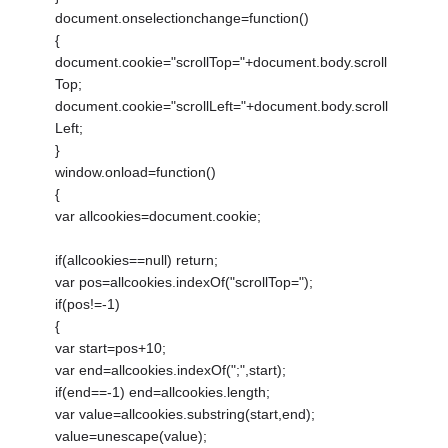
document.onselectionchange=function()
{
document.cookie="scrollTop="+document.body.scroll
Top;
document.cookie="scrollLeft="+document.body.scroll
Left;
}
window.onload=function()
{
var allcookies=document.cookie;
if(allcookies==null) return;
var pos=allcookies.indexOf("scrollTop=");
if(pos!=-1)
{
var start=pos+10;
var end=allcookies.indexOf(";",start);
if(end==-1) end=allcookies.length;
var value=allcookies.substring(start,end);
value=unescape(value);