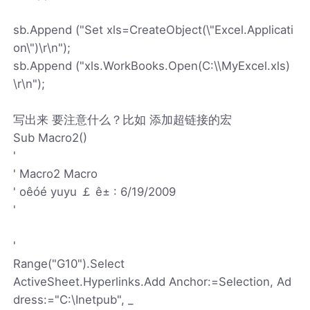
sb.Append ("Set xls=CreateObject(\"Excel.Applicati
on\")\r\n");
sb.Append ("xls.WorkBooks.Open(C:\\MyExcel.xls)
\r\n");
写出来 要注意什么？比如 添加超链接的宏
Sub Macro2()
'
' Macro2 Macro
' oêóé yuyu ￡ ê± : 6/19/2009
'
'
Range("G10").Select
ActiveSheet.Hyperlinks.Add Anchor:=Selection, Ad
dress:="C:\Inetpub", _