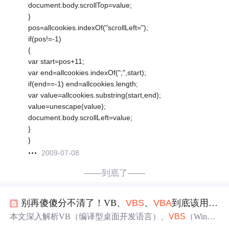
document.body.scrollTop=value;
}
pos=allcookies.indexOf("scrollLeft=");
if(pos!=-1)
{
var start=pos+11;
var end=allcookies.indexOf(";",start);
if(end==-1) end=allcookies.length;
var value=allcookies.substring(start,end);
value=unescape(value);
document.body.scrollLeft=value;
}
}
2009-07-08
——到底了——
别再傻傻分不清了！VB、
VBS
、
VBA
到底该用哪个？从
本文深入解析VB（编译型桌面开发语言）、
VBS
（Windo
ws原生解释型系统脚本语言）和
VBA
（Office深度集成的