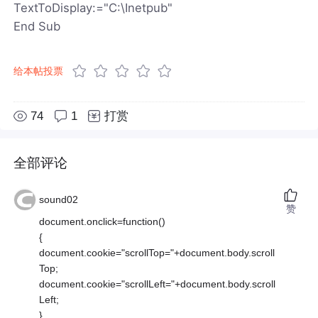
TextToDisplay:="C:\Inetpub"
End Sub
给本帖投票
74
1
打赏
全部评论
sound02
赞
document.onclick=function()
{
document.cookie="scrollTop="+document.body.scroll
Top;
document.cookie="scrollLeft="+document.body.scroll
Left;
}