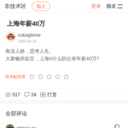
非技术区
登录
频道
加入
帖子详情
社区
非技术区
上海年薪40万
zabaglione
2009-06-26
夜深人静，思考人生。
大家畅所欲言，上海it什么职位有年新40万?
给本帖投票
517
24
打赏
全部评论