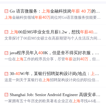
Go 语言微服务：
上海
金融科技岗
年薪
40
万
的核心技能
上海
金融科技领域
年薪
40
万
岗位对Go语言微服务技能要求
高。本文剖析核心技能，包括Go语言基础与进阶、微服务
架构设计、分布式系统技术、金融场景适配、云原生与De
上海
00后985毕业女生月薪1.2w，想找
年薪
40
万
程
vOps实践等，为从业者指明提升方向，助其在岗位竞争中
脱颖而出。
文章探讨了00后985女硕士在高薪期望与个人生活压力间寻
求另一半的焦点，指出程序员工作强度高、压力大，导致
他们在恋爱市场上的挑战。
java程序员年入
40
0K，但是舍不得买好衣服，只为一个自己的一个代码梦想！
一位在
上海
工作的程序员分享，尽管
年薪
达到
40
万
，但面
对高昂的物价，生活并未如外界想象般优渥。文章揭示了
一线城市高薪背后的生存压力，包括衣食住行的成本与购
30-
40
W/年，某银行招聘架构设计岗(地点：
上海
）
房挑战。
这是一则关于某银行在
上海
招聘架构设计岗位的职位信
息，
年薪
范围在30-
40
万
之间，对寻求高薪且地理位置便利
的工作机会者具有吸引力。
Shanghai Job: Senior Android Engineer 高级安卓工程师
一家拥有五十年历史的欧美著名企业正在
上海
寻找4-6名高
级安卓工程师，
年薪
范围30-
40
万
人民币。该职位要求候选