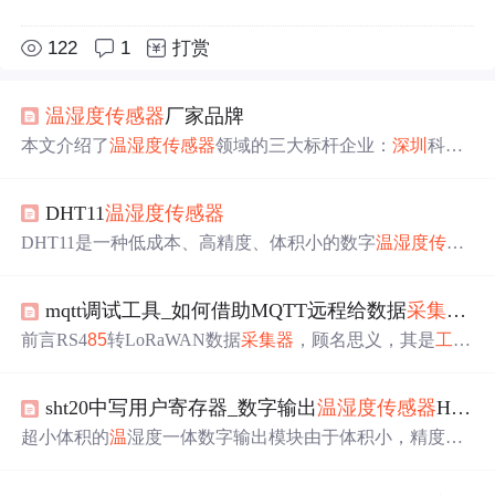
122
1
打赏
温
湿度传感器
厂家品牌
本文介绍了
温
湿度传感器
领域的三大标杆企业：
深圳
科米
特测控技术、扬州宝珠电器和
深圳
威勤
电子
。科米特以高
精度产品著称，宝珠电器擅长红外与
温
湿度技术融合，威
DHT11
温
湿度传感器
勤
电子
则专注物联网生态构建。文章分析了行业技术集成
化和应用细分化的趋势，建议企业在选择传感器时重点考
DHT11是一种低成本、高精度、体积小的数字
温
湿度传感
虑技术适配性、环境耐受性和服务响应能力，推荐优先选
器
，由
深圳
伟星
电子
科技有限公司生产。它采用单总线通
择通过CNAS认证并具备完整解决方案的厂商。
信方式，输出信号为数字信号，可以直接与微控制器连
mqtt调试工具_如何借助MQTT远程给数据
采集器
R
接。DHT11的测量范围为
温
度0-50
℃
，湿度20%-80%，精
度为
温
度±2
℃
，湿度±5%。DHT11是一种低成本、高精
前言RS4
85
转LoRaWAN数据
采集器
，顾名思义，其是
工业
度、体积小的数字
温
湿度传感器
，易于使用，适用于各种
常用的RS4
85
接口的传感器与LoRaWAN网络之间的桥梁。
物联网应用。
受限于
工业
上的传感器设置的位置，RS4
85
转LoRaWAN数
sht20中写用户寄存器_数字输出
温
湿度传感器
HTU21D和SHT21对比评测（图文）
据
采集器
安装的位置有可能不太方便于现场调试，因此，
远程下发指令就显得很重要。另外，设置轮询指令的作用
超小体积的
温
湿度一体数字输出模块由于体积小，精度高
在于，我们可以使得传感器定时轮询，而无需每次都从服
的特点，广泛应用于手机、通讯、HVAC、医疗、环境监
务器下发指令，从而可以大大降低网络拥塞的可能性。本
测、家用电器、控制板等，近日从
深圳
市工采网(ISweek)