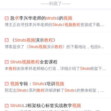
——到底了——
急
求
李兴华老师的
struts
1的
视频
博主正在寻找李兴华老师的
Struts
1
视频
教程
资源或下载地
址，希望能尽快得到帮助。
《
Struts
视频
演示
教程
》
博客提供了《
Struts
视频
演示
教程
》的下载地址，包括ftp
地址（ftp://210.36.68.119）和http地址（http://www.javawebs
tudio.com/），涉及
Struts
、数据库等信息技术相关内容。
Struts
视频
教程
全套课程
本
教程
由张孝祥老师精心打造，详细介绍了
Struts
框架下的
文件上传功能，涵盖从基础知识到高级技巧的全面内容，
适合不同层次的学习者。
视频
专辑：
Struts
1培训
视频
郭宏志
Struts
1系列
教程
详细讲解了
Struts
1的整体框架，包
含从入门到实战的多个
视频
课程，适合学习
Struts
1。
Struts
1.2框架核心标签实战教学
视频