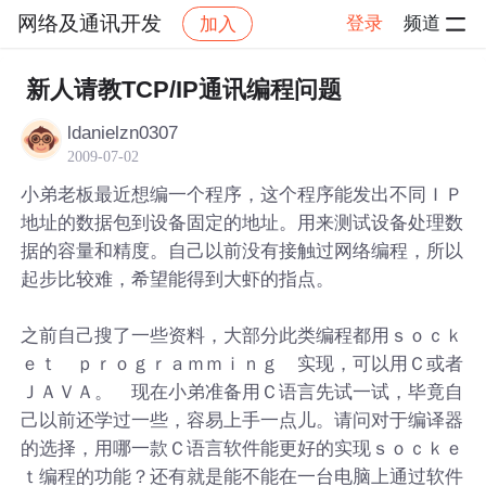
网络及通讯开发
登录
频道
加入
帖子详情
社区
网络及通讯开发
新人请教TCP/IP通讯编程问题
ldanielzn0307
2009-07-02
小弟老板最近想编一个程序，这个程序能发出不同ＩＰ
地址的数据包到设备固定的地址。用来测试设备处理数
据的容量和精度。自己以前没有接触过网络编程，所以
起步比较难，希望能得到大虾的指点。
之前自己搜了一些资料，大部分此类编程都用ｓｏｃｋ
ｅｔ ｐｒｏｇｒａｍｍｉｎｇ 实现，可以用Ｃ或者
ＪＡＶＡ。 现在小弟准备用Ｃ语言先试一试，毕竟自
己以前还学过一些，容易上手一点儿。请问对于编译器
的选择，用哪一款Ｃ语言软件能更好的实现ｓｏｃｋｅ
ｔ编程的功能？还有就是能不能在一台电脑上通过软件