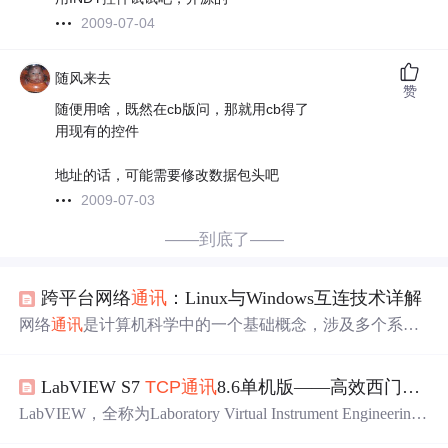
2009-07-04
随风来去
赞
随便用啥，既然在cb版问，那就用cb得了
用现有的控件
地址的话，可能需要修改数据包头吧
2009-07-03
——到底了——
跨平台网络
通讯
：Linux与Windows互连技术详解
网络
通讯
是计算机科学中的一个基础概念，涉及多个系统
间的数据交换。它遵循分层模型，允许不同设备和操作系
统之间交换信息。理解网络
通讯
的基础原理，对于开发高
LabVIEW S7
TCP
通讯
8.6单机版——高效西门子PLC通信实践
效、安全的网络应用至关重要。调试和测试是确保网络
通
讯
质量的关键环节。常用的工具包括：Wireshark：网络协
LabVIEW，全称为Laboratory Virtual Instrument Engineering
议分析工具。
TCP
Dump：命令行网络数据包捕获工具。N
Workbench，是由美国国家仪器（National Instruments，简