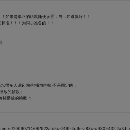
！！如果是单路的话就随便设置，自己知道就好！！
间标准！！！为同步准备的！！
0.
论坛很多人说它(每秒播放的帧)不是固定的；
每秒播放的帧数；
每秒播放的帧数 ？
/u/20090714/09/922afe5c-746f-4d9e-a88c-d9305432f7a3.ht