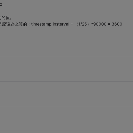
0.
定的值。
的：timestamp insterval = （1/25）*90000 = 3600