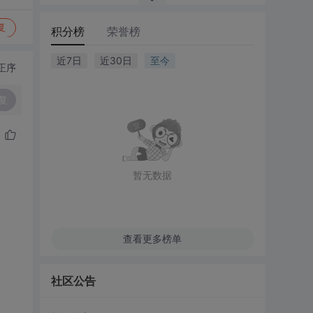
复
积分榜
荣誉榜
近7日
近30日
至今
正序
复
暂无数据
查看更多榜单
社区公告