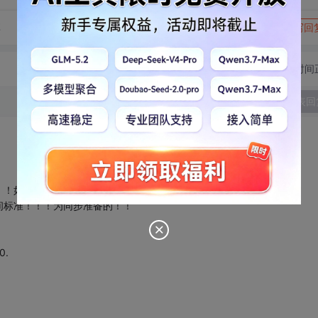
转发到动态
举报
享
写回
切换为时间
发表回
！！如果是单路的话就随便设置，自己知道就好！！
间标准！！！为同步准备的！！
0.