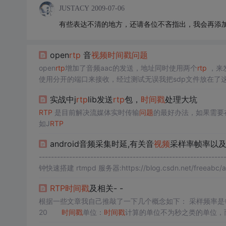
JUSTACY
2009-07-06
有些表达不清的地方，还请各位不吝指出，我会再添
open
rtp
音
视频
时间戳
问题
open
rtp
增加了音频aac的发送，地址同时使用两个
rtp
，来
使用分开的端口来接收，经过测试无误我把sdp文件放在了
实战中j
rtp
lib发送
rtp
包，
时间戳
处理大坑
RTP
是目前解决流媒体实时传输
问题
的最好办法，如果需要
如J
RTP
android音频采集时延,有关音
视频
采样率帧率以及 D
------------------------------------------------------------
钟快速搭建 rtmpd 服务器:https://blog.csdn.net/freeabc/artic
RTP
时间戳
及相关- -
根据一些文章我自己推敲了一下几个概念如下： 采样频
20
时间戳
单位：
时间戳
计算的单位不为秒之类的单位，