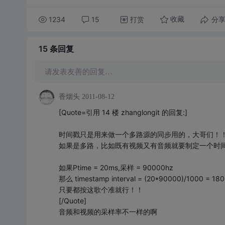
1234
15
打赏
分
收藏
15 条
回复
请发表友善的回复…
香烟头
2011-08-12
[Quote=引用 14 楼 zhanglongit 的回复:]
时间戳只是用来做一个多路源的同步用的，大哥们！
如果是多路，比如既有视频又有音频就要制定一个时
如果Ptime = 20ms,采样 = 90000hz
那么 timestamp interval = (20*90000)/1000 = 180
只要都按这歌个准就行！！
[/Quote]
音频和视频的采样率不一样的啊