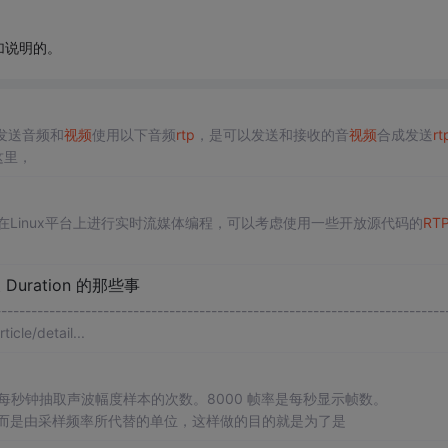
加说明的。
发送音频和
视频
使用以下音频
rtp
，是可以发送和接收的音
视频
合成发送
rt
这里，
在Linux平台上进行实时流媒体编程，可以考虑使用一些开放源代码的
RT
uration 的那些事
--------------------------------------------------------------------------
le/detail...
率是每秒钟抽取声波幅度样本的次数。8000 帧率是每秒显示帧
而是由采样频率所代替的单位，这样做的目的就是为了是