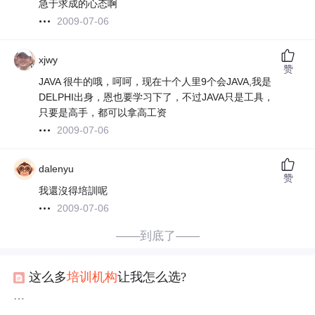
急于求成的心态啊
2009-07-06
xjwy
赞
JAVA 很牛的哦，呵呵，现在十个人里9个会JAVA,我是
DELPHI出身，恩也要学习下了，不过JAVA只是工具，
只要是高手，都可以拿高工资
2009-07-06
dalenyu
赞
我還沒得培訓呢
2009-07-06
——到底了——
这么多
培训机构
让我怎么选?
马上要毕业了,作为一个软件学院的毕业生,最好的选择