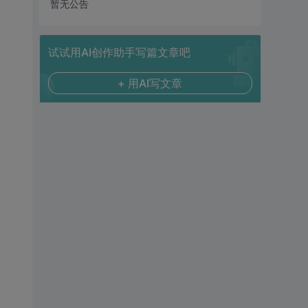
暂无公告
试试用AI创作助手写篇文章吧
+ 用AI写文章